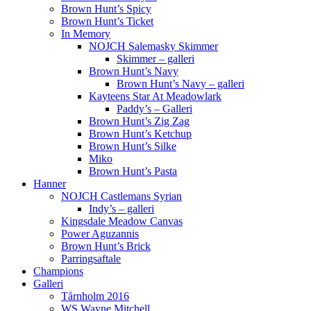
Brown Hunt’s Spicy
Brown Hunt’s Ticket
In Memory
NOJCH Salemasky Skimmer
Skimmer – galleri
Brown Hunt’s Navy
Brown Hunt’s Navy – galleri
Kayteens Star At Meadowlark
Paddy’s – Galleri
Brown Hunt’s Zig Zag
Brown Hunt’s Ketchup
Brown Hunt’s Silke
Miko
Brown Hunt’s Pasta
Hanner
NOJCH Castlemans Syrian
Indy’s – galleri
Kingsdale Meadow Canvas
Power Aguzannis
Brown Hunt’s Brick
Parringsaftale
Champions
Galleri
Tårnholm 2016
WS Wayne Mitchell