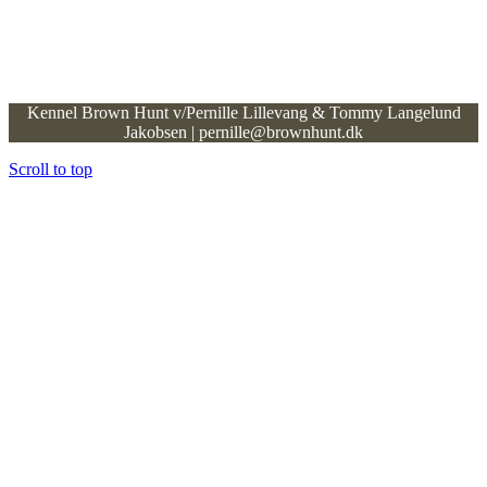
Kennel Brown Hunt v/Pernille Lillevang & Tommy Langelund
Jakobsen | pernille@brownhunt.dk
Scroll to top