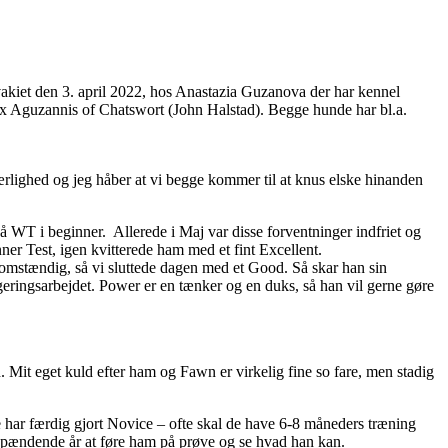
ovakiet den 3. april 2022, hos Anastazia Guzanova der har kennel
x Aguzannis of Chatswort (John Halstad). Begge hunde har bl.a.
ærlighed og jeg håber at vi begge kommer til at knus elske hinanden
WT i beginner. Allerede i Maj var disse forventninger indfriet og
ner Test, igen kvitterede ham med et fint Excellent.
t omstændig, så vi sluttede dagen med et Good. Så skar han sin
igeringsarbejdet. Power er en tænker og en duks, så han vil gerne gøre
. Mit eget kuld efter ham og Fawn er virkelig fine so fare, men stadig
 de har færdig gjort Novice – ofte skal de have 6-8 måneders træning
t spændende år at føre ham på prøve og se hvad han kan.