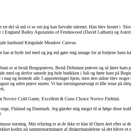
 en del så må vi se om jeg kan forvalte talentet. Han blev hentet i Sl
nde i England Bailey Aguzannis of Fendawood (David Latham) og Asteri
e gule hanhund Kingsdale Meadow Canvas.
an har at byde ind med og jeg må gøre mig umage for at fortjene hans k
m er at bestå Brugsprøven, Bestå Debutant prøven og så fører ham på 
de med og derfor satsede jeg hele butikken i Juli og førte ham på Begin
ce i maj og hentede alle 5 apporteringer hjem, men den sidste blev noge
gust og uden prøve starter. Vi har træningsmæssigt et lille issue på dir
æk.
llent Novice Cold Game, Excellent & Guns Choice Novice Fieltrial.
, Norge, Finland og Danmark. Jeg glæder mig meget til at følge disse kuld

masse træning. Min erfaring er at de ikke er klar til Open året efter at
ar knækket koden på sammensætningen af dirigeringsdelene så det bliver e