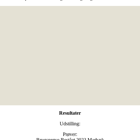
Resultater
Udstilling:
Prøver:
Brugsprøve Bestået 2023 Marbæk