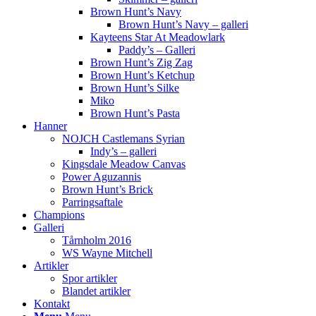
Brown Hunt’s Navy
Brown Hunt’s Navy – galleri
Kayteens Star At Meadowlark
Paddy’s – Galleri
Brown Hunt’s Zig Zag
Brown Hunt’s Ketchup
Brown Hunt’s Silke
Miko
Brown Hunt’s Pasta
Hanner
NOJCH Castlemans Syrian
Indy’s – galleri
Kingsdale Meadow Canvas
Power Aguzannis
Brown Hunt’s Brick
Parringsaftale
Champions
Galleri
Tårnholm 2016
WS Wayne Mitchell
Artikler
Spor artikler
Blandet artikler
Kontakt