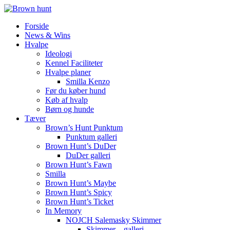
Forside
News & Wins
Hvalpe
Ideologi
Kennel Faciliteter
Hvalpe planer
Smilla Kenzo
Før du køber hund
Køb af hvalp
Børn og hunde
Tæver
Brown’s Hunt Punktum
Punktum galleri
Brown Hunt’s DuDer
DuDer galleri
Brown Hunt’s Fawn
Smilla
Brown Hunt’s Maybe
Brown Hunt’s Spicy
Brown Hunt’s Ticket
In Memory
NOJCH Salemasky Skimmer
Skimmer – galleri