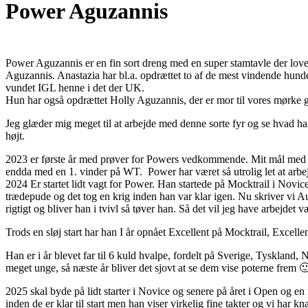
Power Aguzannis
Power Aguzannis er en fin sort dreng med en super stamtavle der lover
Aguzannis. Anastazia har bl.a. opdrættet to af de mest vindende hu
vundet IGL henne i det der UK.
Hun har også opdrættet Holly Aguzannis, der er mor til vores mørk
Jeg glæder mig meget til at arbejde med denne sorte fyr og se hvad h
højt.
2023 er første år med prøver for Powers vedkommende. Mit mål med ha
endda med en 1. vinder på WT. Power har været så utrolig let at arbej
2024 Er startet lidt vagt for Power. Han startede på Mocktrail i Novi
trædepude og det tog en krig inden han var klar igen. Nu skriver vi Au
rigtigt og bliver han i tvivl så tøver han. Så det vil jeg have arbejdet v
Trods en sløj start har han I år opnået Excellent på Mocktrail, Exce
Han er i år blevet far til 6 kuld hvalpe, fordelt på Sverige, Tyskland
meget unge, så næste år bliver det sjovt at se dem vise poterne frem 
2025 skal byde på lidt starter i Novice og senere på året i Open og en 
inden de er klar til start men han viser virkelig fine takter og vi h