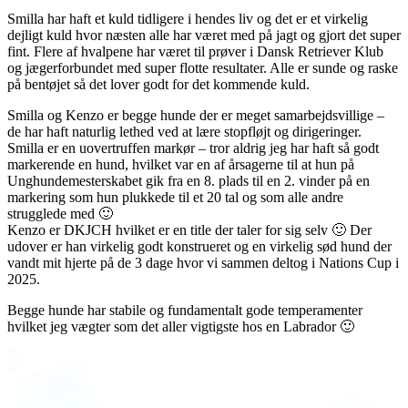
Smilla har haft et kuld tidligere i hendes liv og det er et virkelig
dejligt kuld hvor næsten alle har været med på jagt og gjort det super
fint. Flere af hvalpene har været til prøver i Dansk Retriever Klub
og jægerforbundet med super flotte resultater. Alle er sunde og raske
på bentøjet så det lover godt for det kommende kuld.
Smilla og Kenzo er begge hunde der er meget samarbejdsvillige –
de har haft naturlig lethed ved at lære stopfløjt og dirigeringer.
Smilla er en uovertruffen markør – tror aldrig jeg har haft så godt
markerende en hund, hvilket var en af årsagerne til at hun på
Unghundemesterskabet gik fra en 8. plads til en 2. vinder på en
markering som hun plukkede til et 20 tal og som alle andre
strugglede med 🙂
Kenzo er DKJCH hvilket er en title der taler for sig selv 🙂 Der
udover er han virkelig godt konstrueret og en virkelig sød hund der
vandt mit hjerte på de 3 dage hvor vi sammen deltog i Nations Cup i
2025.
Begge hunde har stabile og fundamentalt gode temperamenter
hvilket jeg vægter som det aller vigtigste hos en Labrador 🙂