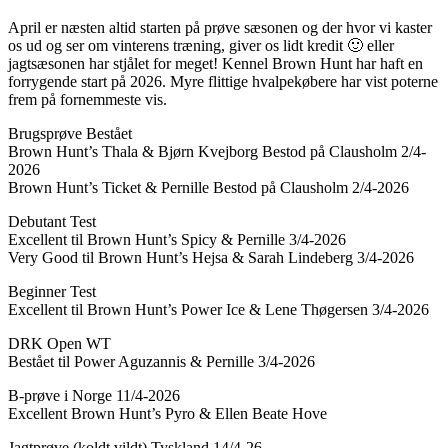
April er næsten altid starten på prøve sæsonen og der hvor vi kaster
os ud og ser om vinterens træning, giver os lidt kredit 🙂 eller
jagtsæsonen har stjålet for meget! Kennel Brown Hunt har haft en
forrygende start på 2026. Myre flittige hvalpekøbere har vist poterne
frem på fornemmeste vis.
Brugsprøve Bestået
Brown Hunt’s Thala & Bjørn Kvejborg Bestod på Clausholm 2/4-
2026
Brown Hunt’s Ticket & Pernille Bestod på Clausholm 2/4-2026
Debutant Test
Excellent til Brown Hunt’s Spicy & Pernille 3/4-2026
Very Good til Brown Hunt’s Hejsa & Sarah Lindeberg 3/4-2026
Beginner Test
Excellent til Brown Hunt’s Power Ice & Lene Thøgersen 3/4-2026
DRK Open WT
Bestået til Power Aguzannis & Pernille 3/4-2026
B-prøve i Norge 11/4-2026
Excellent Brown Hunt’s Pyro & Ellen Beate Hove
Jagtprøve (koldt vildt) Tyskland 14/4-26