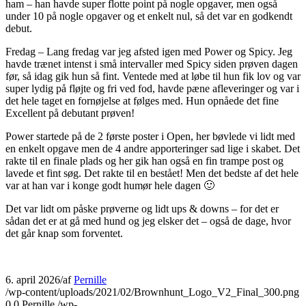
ham – han havde super flotte point på nogle opgaver, men også
under 10 på nogle opgaver og et enkelt nul, så det var en godkendt
debut.
Fredag – Lang fredag var jeg afsted igen med Power og Spicy. Jeg
havde trænet intenst i små intervaller med Spicy siden prøven dagen
før, så idag gik hun så fint. Ventede med at løbe til hun fik lov og var
super lydig på fløjte og fri ved fod, havde pæne afleveringer og var i
det hele taget en fornøjelse at følges med. Hun opnåede det fine
Excellent på debutant prøven!
Power startede på de 2 første poster i Open, her bøvlede vi lidt med
en enkelt opgave men de 4 andre apporteringer sad lige i skabet. Det
rakte til en finale plads og her gik han også en fin trampe post og
lavede et fint søg. Det rakte til en bestået! Men det bedste af det hele
var at han var i konge godt humør hele dagen 🙂
Det var lidt om påske prøverne og lidt ups & downs – for det er
sådan det er at gå med hund og jeg elsker det – også de dage, hvor
det går knap som forventet.
6. april 2026
/
af
Pernille
/wp-content/uploads/2021/02/Brownhunt_Logo_V2_Final_300.png
0
0
Pernille
/wp-