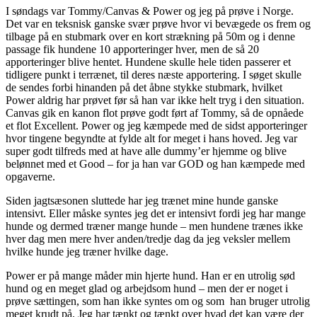
I søndags var Tommy/Canvas & Power og jeg på prøve i Norge.
Det var en teksnisk ganske svær prøve hvor vi bevægede os frem og
tilbage på en stubmark over en kort strækning på 50m og i denne
passage fik hundene 10 apporteringer hver, men de så 20
apporteringer blive hentet. Hundene skulle hele tiden passerer et
tidligere punkt i terrænet, til deres næste apportering. I søget skulle
de sendes forbi hinanden på det åbne stykke stubmark, hvilket
Power aldrig har prøvet før så han var ikke helt tryg i den situation.
Canvas gik en kanon flot prøve godt ført af Tommy, så de opnåede
et flot Excellent. Power og jeg kæmpede med de sidst apporteringer
hvor tingene begyndte at fylde alt for meget i hans hoved. Jeg var
super godt tilfreds med at have alle dummy’er hjemme og blive
belønnet med et Good – for ja han var GOD og han kæmpede med
opgaverne.
Siden jagtsæsonen sluttede har jeg trænet mine hunde ganske
intensivt. Eller måske syntes jeg det er intensivt fordi jeg har mange
hunde og dermed træner mange hunde – men hundene trænes ikke
hver dag men mere hver anden/tredje dag da jeg veksler mellem
hvilke hunde jeg træner hvilke dage.
Power er på mange måder min hjerte hund. Han er en utrolig sød
hund og en meget glad og arbejdsom hund – men der er noget i
prøve sættingen, som han ikke syntes om og som han bruger utrolig
meget krudt på. Jeg har tænkt og tænkt over hvad det kan være der