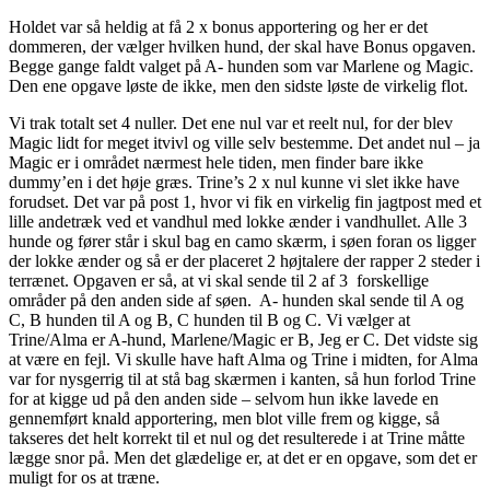
Holdet var så heldig at få 2 x bonus apportering og her er det
dommeren, der vælger hvilken hund, der skal have Bonus opgaven.
Begge gange faldt valget på A- hunden som var Marlene og Magic.
Den ene opgave løste de ikke, men den sidste løste de virkelig flot.
Vi trak totalt set 4 nuller. Det ene nul var et reelt nul, for der blev
Magic lidt for meget itvivl og ville selv bestemme. Det andet nul – ja
Magic er i området nærmest hele tiden, men finder bare ikke
dummy’en i det høje græs. Trine’s 2 x nul kunne vi slet ikke have
forudset. Det var på post 1, hvor vi fik en virkelig fin jagtpost med et
lille andetræk ved et vandhul med lokke ænder i vandhullet. Alle 3
hunde og fører står i skul bag en camo skærm, i søen foran os ligger
der lokke ænder og så er der placeret 2 højtalere der rapper 2 steder i
terrænet. Opgaven er så, at vi skal sende til 2 af 3 forskellige
områder på den anden side af søen. A- hunden skal sende til A og
C, B hunden til A og B, C hunden til B og C. Vi vælger at
Trine/Alma er A-hund, Marlene/Magic er B, Jeg er C. Det vidste sig
at være en fejl. Vi skulle have haft Alma og Trine i midten, for Alma
var for nysgerrig til at stå bag skærmen i kanten, så hun forlod Trine
for at kigge ud på den anden side – selvom hun ikke lavede en
gennemført knald apportering, men blot ville frem og kigge, så
takseres det helt korrekt til et nul og det resulterede i at Trine måtte
lægge snor på. Men det glædelige er, at det er en opgave, som det er
muligt for os at træne.