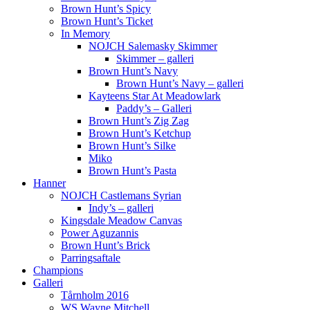
Brown Hunt’s Spicy
Brown Hunt’s Ticket
In Memory
NOJCH Salemasky Skimmer
Skimmer – galleri
Brown Hunt’s Navy
Brown Hunt’s Navy – galleri
Kayteens Star At Meadowlark
Paddy’s – Galleri
Brown Hunt’s Zig Zag
Brown Hunt’s Ketchup
Brown Hunt’s Silke
Miko
Brown Hunt’s Pasta
Hanner
NOJCH Castlemans Syrian
Indy’s – galleri
Kingsdale Meadow Canvas
Power Aguzannis
Brown Hunt’s Brick
Parringsaftale
Champions
Galleri
Tårnholm 2016
WS Wayne Mitchell