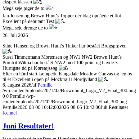
ekspert klassen
Mega seje piger de to
Jan Jensen
og Brown Hunt’s Topper der idag opnåede et flot
Excellent på debutant Test
Mega seje drenge de to
26. Juli 2026
Stine Hansen
og Brown Hunt’s Tinker har bestået Brugsprøven
Sussi Timmermann Mortensen
og NW1 NW2 Brown Hunt’s
Pomfrit Wilma har bestået NW2 med 100 point og havde 3.
Hurtigste tid på Køretøjssøg
Efter en hård start kæmpede Kingsdale Meadow Canvas og jeg os
til et Excellent i open på Mocktrail i Nordjylland
6. august 2026
/
af
Pernille
/wp-content/uploads/2021/02/Brownhunt_Logo_V2_Final_300.png
0
0
Pernille
/wp-
content/uploads/2021/02/Brownhunt_Logo_V2_Final_300.png
Pernille
2026-08-06 10:42:00
2026-08-06 10:42:00
Juli Resultater
Kennel
Juni Resultater!