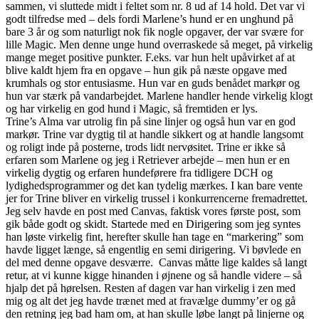
sammen, vi sluttede midt i feltet som nr. 8 ud af 14 hold. Det var vi
godt tilfredse med – dels fordi Marlene’s hund er en unghund på
bare 3 år og som naturligt nok fik nogle opgaver, der var svære for
lille Magic. Men denne unge hund overraskede så meget, på virkelig
mange meget positive punkter. F.eks. var hun helt upåvirket af at
blive kaldt hjem fra en opgave – hun gik på næste opgave med
krumhals og stor entusiasme. Hun var en guds benådet markør og
hun var stærk på vandarbejdet. Marlene handler hende virkelig klogt
og har virkelig en god hund i Magic, så fremtiden er lys.
Trine’s Alma var utrolig fin på sine linjer og også hun var en god
markør. Trine var dygtig til at handle sikkert og at handle langsomt
og roligt inde på posterne, trods lidt nervøsitet. Trine er ikke så
erfaren som Marlene og jeg i Retriever arbejde – men hun er en
virkelig dygtig og erfaren hundeførere fra tidligere DCH og
lydighedsprogrammer og det kan tydelig mærkes. I kan bare vente
jer for Trine bliver en virkelig trussel i konkurrencerne fremadrettet.
Jeg selv havde en post med Canvas, faktisk vores første post, som
gik både godt og skidt. Startede med en Dirigering som jeg syntes
han løste virkelig fint, herefter skulle han tage en “markering” som
havde ligget længe, så engentlig en semi dirigering. Vi bøvlede en
del med denne opgave desværre. Canvas måtte lige kaldes så langt
retur, at vi kunne kigge hinanden i øjnene og så handle videre – så
hjalp det på hørelsen. Resten af dagen var han virkelig i zen med
mig og alt det jeg havde trænet med at fravælge dummy’er og gå
den retning jeg bad ham om, at han skulle løbe langt på linjerne og