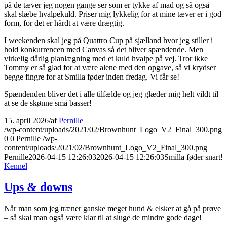
på de tæver jeg nogen gange ser som er tykke af mad og så også
skal slæbe hvalpekuld. Priser mig lykkelig for at mine tæver er i god
form, for det er hårdt at være drægtig.
I weekenden skal jeg på Quattro Cup på sjælland hvor jeg stiller i
hold konkurrencen med Canvas så det bliver spændende. Men
virkelig dårlig planlægning med et kuld hvalpe på vej. Tror ikke
Tommy er så glad for at være alene med den opgave, så vi krydser
begge fingre for at Smilla føder inden fredag. Vi får se!
Spændenden bliver det i alle tilfælde og jeg glæder mig helt vildt til
at se de skønne små basser!
15. april 2026
/
af
Pernille
/wp-content/uploads/2021/02/Brownhunt_Logo_V2_Final_300.png
0
0
Pernille
/wp-
content/uploads/2021/02/Brownhunt_Logo_V2_Final_300.png
Pernille
2026-04-15 12:26:03
2026-04-15 12:26:03
Smilla føder snart!
Kennel
Ups & downs
Når man som jeg træner ganske meget hund & elsker at gå på prøve
– så skal man også være klar til at sluge de mindre gode dage!