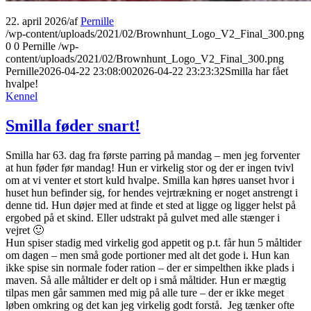
22. april 2026
/
af
Pernille
/wp-content/uploads/2021/02/Brownhunt_Logo_V2_Final_300.png
0
0
Pernille
/wp-
content/uploads/2021/02/Brownhunt_Logo_V2_Final_300.png
Pernille
2026-04-22 23:08:00
2026-04-22 23:23:32
Smilla har fået
hvalpe!
Kennel
Smilla føder snart!
Smilla har 63. dag fra første parring på mandag – men jeg forventer
at hun føder før mandag! Hun er virkelig stor og der er ingen tvivl
om at vi venter et stort kuld hvalpe. Smilla kan høres uanset hvor i
huset hun befinder sig, for hendes vejrtrækning er noget anstrengt i
denne tid. Hun døjer med at finde et sted at ligge og ligger helst på
ergobed på et skind. Eller udstrakt på gulvet med alle stænger i
vejret 🙂
Hun spiser stadig med virkelig god appetit og p.t. får hun 5 måltider
om dagen – men små gode portioner med alt det gode i. Hun kan
ikke spise sin normale foder ration – der er simpelthen ikke plads i
maven. Så alle måltider er delt op i små måltider. Hun er mægtig
tilpas men går sammen med mig på alle ture – der er ikke meget
løben omkring og det kan jeg virkelig godt forstå. Jeg tænker ofte