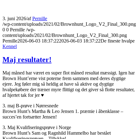
3. juni 2026
/
af
Pernille
/wp-content/uploads/2021/02/Brownhunt_Logo_V2_Final_300.png
0
0
Pernille
/wp-
content/uploads/2021/02/Brownhunt_Logo_V2_Final_300.png
Pernille
2026-06-03 18:37:22
2026-06-03 18:37:22
De fineste hvalpe
Kennel
Maj resultater!
Maj måned har været en super flot måned resultat mæssigt. Igen har
Brown Hunt’erne vist poterne frem sammen med deres dygtige
ejere. Jeg føler mig så heldig at have så aktive og dygtige
hvalpekøbere der træner myre flittigt og det giver så flotte resultater,
af hjertet tak for jer ♥
3. maj B-prøve i Nørresnede
Brown Hunt’s Martha & Leo Jensen 1. præmie i åbenklasse –
succes’en fortsætter Jensen!
3. Maj Kvalifiseringsprøve i Norge
Brown Hunt’s Sam og Ragnhild Hammelbo har bestået
Kvalifiseringsprøven – Tillykke!