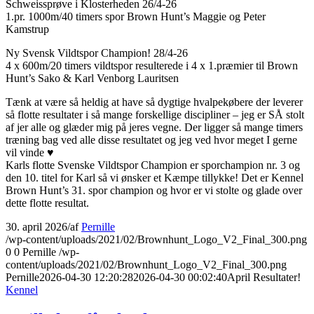
Schweissprøve i Klosterheden 26/4-26
1.pr. 1000m/40 timers spor Brown Hunt’s Maggie og Peter
Kamstrup
Ny Svensk Vildtspor Champion! 28/4-26
4 x 600m/20 timers vildtspor resulterede i 4 x 1.præmier til Brown
Hunt’s Sako & Karl Venborg Lauritsen
Tænk at være så heldig at have så dygtige hvalpekøbere der leverer
så flotte resultater i så mange forskellige discipliner – jeg er SÅ stolt
af jer alle og glæder mig på jeres vegne. Der ligger så mange timers
træning bag ved alle disse resultatet og jeg ved hvor meget I gerne
vil vinde ♥
Karls flotte Svenske Vildtspor Champion er sporchampion nr. 3 og
den 10. titel for Karl så vi ønsker et Kæmpe tillykke! Det er Kennel
Brown Hunt’s 31. spor champion og hvor er vi stolte og glade over
dette flotte resultat.
30. april 2026
/
af
Pernille
/wp-content/uploads/2021/02/Brownhunt_Logo_V2_Final_300.png
0
0
Pernille
/wp-
content/uploads/2021/02/Brownhunt_Logo_V2_Final_300.png
Pernille
2026-04-30 12:20:28
2026-04-30 00:02:40
April Resultater!
Kennel