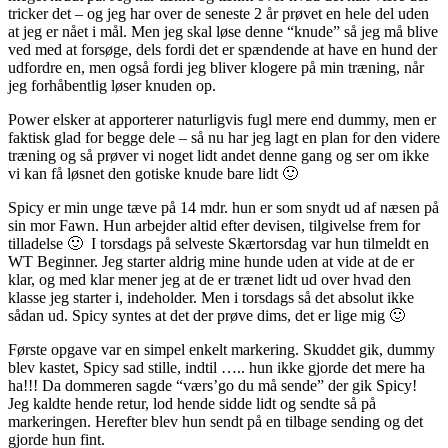
tricker det – og jeg har over de seneste 2 år prøvet en hele del uden
at jeg er nået i mål. Men jeg skal løse denne “knude” så jeg må blive
ved med at forsøge, dels fordi det er spændende at have en hund der
udfordre en, men også fordi jeg bliver klogere på min træning, når
jeg forhåbentlig løser knuden op.
Power elsker at apporterer naturligvis fugl mere end dummy, men er
faktisk glad for begge dele – så nu har jeg lagt en plan for den videre
træning og så prøver vi noget lidt andet denne gang og ser om ikke
vi kan få løsnet den gotiske knude bare lidt 🙂
Spicy er min unge tæve på 14 mdr. hun er som snydt ud af næsen på
sin mor Fawn. Hun arbejder altid efter devisen, tilgivelse frem for
tilladelse 🙂 I torsdags på selveste Skærtorsdag var hun tilmeldt en
WT Beginner. Jeg starter aldrig mine hunde uden at vide at de er
klar, og med klar mener jeg at de er trænet lidt ud over hvad den
klasse jeg starter i, indeholder. Men i torsdags så det absolut ikke
sådan ud. Spicy syntes at det der prøve dims, det er lige mig 🙂
Første opgave var en simpel enkelt markering. Skuddet gik, dummy
blev kastet, Spicy sad stille, indtil ….. hun ikke gjorde det mere ha
ha!!! Da dommeren sagde “værs’go du må sende” der gik Spicy!
Jeg kaldte hende retur, lod hende sidde lidt og sendte så på
markeringen. Herefter blev hun sendt på en tilbage sending og det
gjorde hun fint.