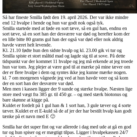
Så har fineste Smilla født den 19. april 2026. Der var ikke mindre
end 12 hvalpe i hende og hun var godt nok også tyk.
Smilla startede med at føde en sort tæve, så en gul han, endnu en
sort tæve, så en sort han der desværre var død og herefter kom der
en lille bitte 80 grams gul han der også var død eller nok aldrig
havde været helt levende.
Kl. 21.10 fødte hun den sidste hvalp og kl. 23.00 gik vi tur og
Smilla spiste et stort måltid mad og lagde sig til at sove. På dette
tidspunkt var der kommet 11 hvalpe og jeg må erkende at jeg troede
hun var tom. Jeg plejer at være god til at mærke på mine tæver om
der er flere hvalpe i dem og syntes ikke jeg kunne mærke nogen.
kl. 7 om morgenen vågnede jeg ved at hun havde veer og så kom
der en sort han der desværre var død.
Men men i kassen ligger der 9 sunde og stærke hvalpe. Næsten lige
store med vægt fra 385 gr. til 450 gr. – og med stærk biotonus og
bare skønne at kigge på.
Kuldet er fordelt på 1 gul han & 1 sort han, 3 gule tæver og 4 sorte
tæver. Kuldet er et E-kuld så de af jer der har bestilt hvalp kan godt
tænke på et navn med E 🙂
Smilla har det super fint og var allerede i dag med ude at gå en god
tur og hun spiser og er mægtigt tilpas. Ligger i hvalpekassen 24/7