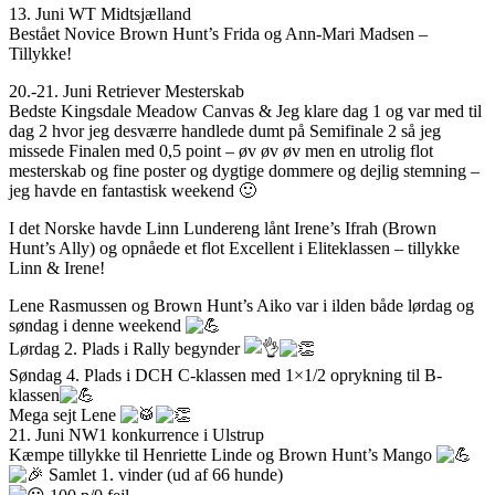
13. Juni WT Midtsjælland
Bestået Novice Brown Hunt’s Frida og Ann-Mari Madsen –
Tillykke!
20.-21. Juni Retriever Mesterskab
Bedste Kingsdale Meadow Canvas & Jeg klare dag 1 og var med til
dag 2 hvor jeg desværre handlede dumt på Semifinale 2 så jeg
missede Finalen med 0,5 point – øv øv øv men en utrolig flot
mesterskab og fine poster og dygtige dommere og dejlig stemning –
jeg havde en fantastisk weekend 🙂
I det Norske havde Linn Lundereng lånt Irene’s Ifrah (Brown
Hunt’s Ally) og opnåede et flot Excellent i Eliteklassen – tillykke
Linn & Irene!
Lene Rasmussen
og Brown Hunt’s Aiko var i ilden både lørdag og
søndag i denne weekend
Lørdag 2. Plads i Rally begynder
Søndag 4. Plads i DCH C-klassen med 1×1/2 oprykning til B-
klassen
Mega sejt Lene
21. Juni NW1 konkurrence i Ulstrup
Kæmpe tillykke til
Henriette Linde
og Brown Hunt’s Mango
Samlet 1. vinder (ud af 66 hunde)