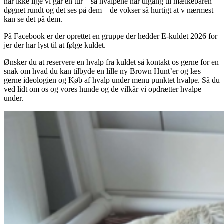
når ikke lige vi går en tur – så hvalpene har tilgang til mælkebaren
døgnet rundt og det ses på dem – de vokser så hurtigt at v nærmest
kan se det på dem.
På Facebook er der oprettet en gruppe der hedder E-kuldet 2026 for
jer der har lyst til at følge kuldet.
Ønsker du at reservere en hvalp fra kuldet så kontakt os gerne for en
snak om hvad du kan tilbyde en lille ny Brown Hunt’er og læs
gerne ideologien og Køb af hvalp under menu punktet hvalpe. Så du
ved lidt om os og vores hunde og de vilkår vi opdrætter hvalpe
under.