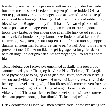
Næste opgave der fik vi også en enkelt markering – der knaldede
hun ikke men kastede i stedet dummy’en på mine fødder! Ok så
vidste jeg at hun var lidt for meget oppe at køre, så da vi skulle på
vand knaldede hun igen, blev igen kaldt retur, fik lov at sidde lidt og
blev så sendt! Bragte dummy fint til hånd. Nu var vi på 3 x nul!
Sidste post var en tilbagesending og en enkelt markering som lidt
tricky blev kastet på den anden side af en lille hæk og ud i en raps
mark væk fra hunden. Spicy kunne ikke finde ud af at komme forbi
kasteren og søge længere ud i rapsen. Hun får med nød og næppe
dummy’en hjem men forsent. Så var vi på 4 x nul! Jow jow så har vi
prøvet det med! Det er nu ikke noget jeg tager så tungt for det er
bare en unghund der giver den lidt for meget gas – so whats not to
like!
Ticket debuterede i prøve systemet med at skulle til Brugsprøve
sammen med søster Thala, og halvbror Play. Ticket og Thala gik en
solid prøve begge to og jeg er så glad for Ticket, som er en virkelig
sød og også virkelig frisk tæve. Hun var så kæk og nysgerrig på det
hele og alligevel utrolig lydig. Hun fik ros af dommer eleven for sine
fine afleveringer og det var dejligt at nogen bemærkede det, for de er
virkelig fine! Thala og Ticket er lige blevet 8 mdr. så næste prøve er
debutant prøven, som jeg har tilmeldt Ticket i maj måned.
Brick debuterede i Open WT men prøven blev lidt for vanskelig for