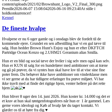
content/uploads/2021/02/Brownhunt_Logo_V2_Final_300.png
Pernille
2026-06-07 15:08:04
2026-06-16 09:23:40
At stille i
holdkonkurrencer!
Kennel
De fineste hvalpe
Hvalpene er nu 6 uger gamle og i onsdags blev de fordelt til de
kommende ejere. Grundet en sen afbestilling har vi en gul tæve til
salg. Hun hedder Brown Hunt’s Enjoy og hun er efter DKFTCH
Partridge Ocean Kenzo og 2.UHM21 Geranium alias Smilla.
Hun er en blid og social tæve der hviler i sig selv men også kan selv.
Hun er KUN til salg for en hundefører med ambitioner om at træne
og gå på prøver, da vi syntes hun skal have lov til at vise sine fine
poter frem. Du behøver ikke have ambitioner om vinderklasse men
vi ser gerne at du har tidligere erfaringer fra prøve miljøet. Vi har
ikke travlt med at finde det rigtige hjem, venter hellere på det rette
hjem
Hun bliver 8 uger den 14. juni 2026. Hun koster kr. 14.000 og det er
et krav at hun skal røntgenfotograferes når hun er 1 år gammel. Læs
gerne vores ideologi og Køb af hvalp før du tager kontakt. Vi
glæder os til at høre fra dig ♥