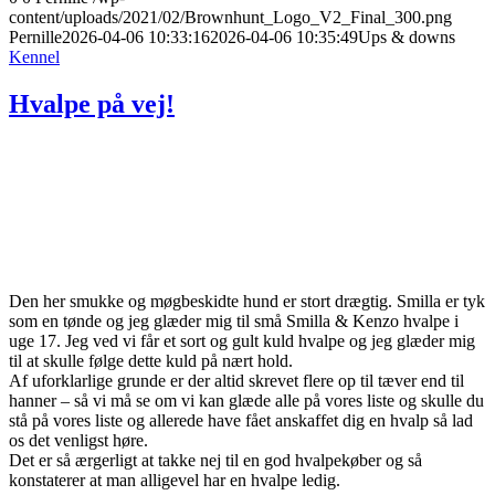
content/uploads/2021/02/Brownhunt_Logo_V2_Final_300.png
Pernille
2026-04-06 10:33:16
2026-04-06 10:35:49
Ups & downs
Kennel
Hvalpe på vej!
Den her smukke og møgbeskidte hund er stort drægtig. Smilla er tyk
som en tønde og jeg glæder mig til små Smilla & Kenzo hvalpe i
uge 17. Jeg ved vi får et sort og gult kuld hvalpe og jeg glæder mig
til at skulle følge dette kuld på nært hold.
Af uforklarlige grunde er der altid skrevet flere op til tæver end til
hanner – så vi må se om vi kan glæde alle på vores liste og skulle du
stå på vores liste og allerede have fået anskaffet dig en hvalp så lad
os det venligst høre.
Det er så ærgerligt at takke nej til en god hvalpekøber og så
konstaterer at man alligevel har en hvalpe ledig.