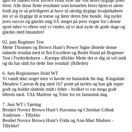
Igen en måned hvor Brown Hunt’erne har vist deres dygtige poter
frem. Alle disse flotte resultater som kennelen hiver hjem er alene
fordi jeg er så priviligeret at have så utrolig dygtige hvalpekøbere
der er så dygtige til at træne og fører deres fine hunde. Jeg nyder
jeres succes og glæder mig SÅ meget på jeres vegne for i denne
sport taber vi oftere end vi vinder, så vi skal nyde de gode dage og
glædes med hinanden!
02. juni Beginner Test
Mette Thomsen og Brown Hunt’s Power Signe åbnede denne
måneds resultat med et flot Excellent og Bedst Hund på Beginner
Test i Frederikshavn – Kæmpe tillykke Mette det er dig så vel ondt
og du har slidt for dette fine resultat! (Billedet)
6. Juni Regionernes Hold WT
Vi vandt ikke noget men vi havde en fantastisk fin dag. Kingsdale
Meadow Canvas & jeg med 167 point på tavlen og han gik super
godt og holdet sluttede midt i feltet – hvilket vi var mega godt
tilfreds med. TAk Marlene og Trine for en fantastisk dag.
7. Juni WT i Tørring
Bestået Novice Brown Hunt’s Havanna og Christian Gilbak
Andersen – Tillykke
Bestået Novice Brown Hunt’s Frida og Ann-Mari Madsen –
Tillykke!