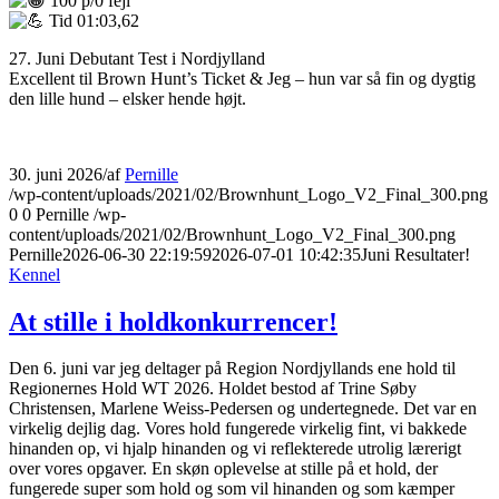
100 p/0 fejl
Tid 01:03,62
27. Juni Debutant Test i Nordjylland
Excellent til Brown Hunt’s Ticket & Jeg – hun var så fin og dygtig
den lille hund – elsker hende højt.
30. juni 2026
/
af
Pernille
/wp-content/uploads/2021/02/Brownhunt_Logo_V2_Final_300.png
0
0
Pernille
/wp-
content/uploads/2021/02/Brownhunt_Logo_V2_Final_300.png
Pernille
2026-06-30 22:19:59
2026-07-01 10:42:35
Juni Resultater!
Kennel
At stille i holdkonkurrencer!
Den 6. juni var jeg deltager på Region Nordjyllands ene hold til
Regionernes Hold WT 2026. Holdet bestod af Trine Søby
Christensen, Marlene Weiss-Pedersen og undertegnede. Det var en
virkelig dejlig dag. Vores hold fungerede virkelig fint, vi bakkede
hinanden op, vi hjalp hinanden og vi reflekterede utrolig lærerigt
over vores opgaver. En skøn oplevelse at stille på et hold, der
fungerede super som hold og som vil hinanden og som kæmper