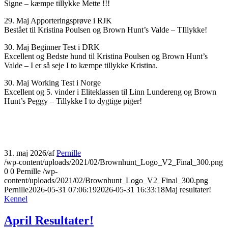
Signe – kæmpe tillykke Mette !!!
29. Maj Apporteringsprøve i RJK
Bestået til Kristina Poulsen og Brown Hunt’s Valde – TIllykke!
30. Maj Beginner Test i DRK
Excellent og Bedste hund til Kristina Poulsen og Brown Hunt’s
Valde – I er så seje I to kæmpe tillykke Kristina.
30. Maj Working Test i Norge
Excellent og 5. vinder i Eliteklassen til Linn Lundereng og Brown
Hunt’s Peggy – Tillykke I to dygtige piger!
31. maj 2026
/
af
Pernille
/wp-content/uploads/2021/02/Brownhunt_Logo_V2_Final_300.png
0
0
Pernille
/wp-
content/uploads/2021/02/Brownhunt_Logo_V2_Final_300.png
Pernille
2026-05-31 07:06:19
2026-05-31 16:33:18
Maj resultater!
Kennel
April Resultater!