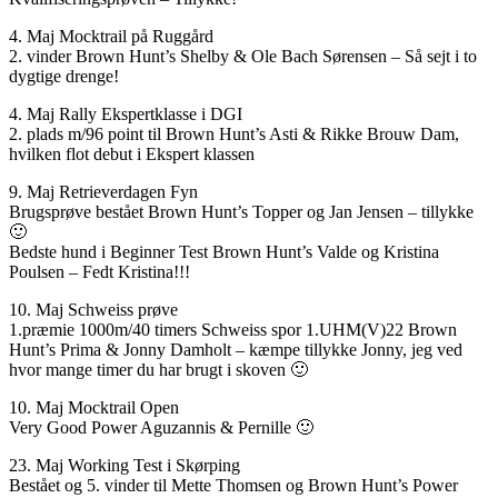
4. Maj Mocktrail på Ruggård
2. vinder Brown Hunt’s Shelby & Ole Bach Sørensen – Så sejt i to
dygtige drenge!
4. Maj Rally Ekspertklasse i DGI
2. plads m/96 point til Brown Hunt’s Asti & Rikke Brouw Dam,
hvilken flot debut i Ekspert klassen
9. Maj Retrieverdagen Fyn
Brugsprøve bestået Brown Hunt’s Topper og Jan Jensen – tillykke
🙂
Bedste hund i Beginner Test Brown Hunt’s Valde og Kristina
Poulsen – Fedt Kristina!!!
10. Maj Schweiss prøve
1.præmie 1000m/40 timers Schweiss spor 1.UHM(V)22 Brown
Hunt’s Prima & Jonny Damholt – kæmpe tillykke Jonny, jeg ved
hvor mange timer du har brugt i skoven 🙂
10. Maj Mocktrail Open
Very Good Power Aguzannis & Pernille 🙂
23. Maj Working Test i Skørping
Bestået og 5. vinder til Mette Thomsen og Brown Hunt’s Power