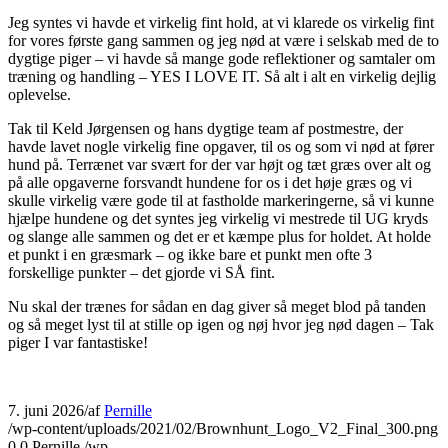
Jeg syntes vi havde et virkelig fint hold, at vi klarede os virkelig fint
for vores første gang sammen og jeg nød at være i selskab med de to
dygtige piger – vi havde så mange gode reflektioner og samtaler om
træning og handling – YES I LOVE IT. Så alt i alt en virkelig dejlig
oplevelse.
Tak til Keld Jørgensen og hans dygtige team af postmestre, der
havde lavet nogle virkelig fine opgaver, til os og som vi nød at fører
hund på. Terrænet var svært for der var højt og tæt græs over alt og
på alle opgaverne forsvandt hundene for os i det høje græs og vi
skulle virkelig være gode til at fastholde markeringerne, så vi kunne
hjælpe hundene og det syntes jeg virkelig vi mestrede til UG kryds
og slange alle sammen og det er et kæmpe plus for holdet. At holde
et punkt i en græsmark – og ikke bare et punkt men ofte 3
forskellige punkter – det gjorde vi SÅ fint.
Nu skal der trænes for sådan en dag giver så meget blod på tanden
og så meget lyst til at stille op igen og nøj hvor jeg nød dagen – Tak
piger I var fantastiske!
7. juni 2026
/
af
Pernille
/wp-content/uploads/2021/02/Brownhunt_Logo_V2_Final_300.png
0
0
Pernille
/wp-