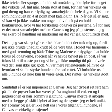
ikke tvivle eller spørge, at holde sit område og ikke løbe for meget –
det virkede SÅ fint igår. Mega stolt af ham, for han var virkelig en
god dreng og han var lydig og samarbejdende hele dagen. Vi slutter
som individuelt nr. 4 af point med katalog nr. 1A. Når det så er sagt,
så kan vi jo ikke snakke om noget individuelt på en hold
konkurrence, hvor vi har forskellige opgaver på posterne. Så for mig
er det mest samarbejdet mellem Canvas og jeg på posterne, at jeg
var skarp på handling og markering og det var jeg godt tilfreds med.
Det at jeg var skarp i går var helt klart holdet der trak mig op, fordi
jeg ikke brugte unødigt krudt på de ydre ting. Holdet var harmonisk,
med god stemning og både Trine og Marlene var dygtige til at holde
fokus på opgaverne, specielt når vi havde bøvlet på en post, så var
fokus klart til næste post og vi brugte ikke unødigt tid på at dvæle
ved det, som ikke gik godt. Vi var mere reflekterende på hvad og
hvordan vi skulle styrke hundene fremad rettet. Vi forholdte os til
alle 3 hunde og ikke kun til vores egen. Det syntes jeg virkelig godt
om.
Samtidigt så er jeg imponeret af Canvas. Jeg har dybest set ført ham
på alle de prøver han har været på fra unghund til voksen og i
jagtsæsonen er han Tommy’s jagthund. Canvas mestre at arbejde
med os begge på skift i løbet af året og det syntes jeg er helt unikt,
for Tommy og jeg er ikke helt ens i vores tilgang til hundene, så
Canvas er virkelig en stjerne!