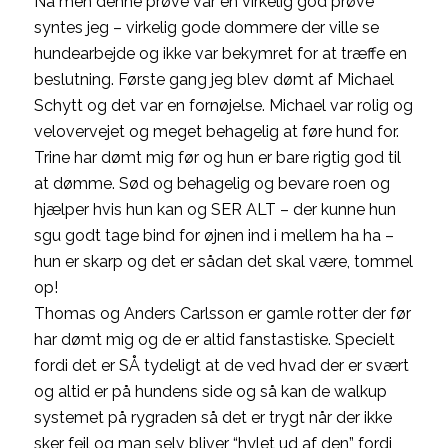
Nå men denne prøve var en virkelig god prøve
syntes jeg – virkelig gode dommere der ville se
hundearbejde og ikke var bekymret for at træffe en
beslutning. Første gang jeg blev dømt af Michael
Schytt og det var en fornøjelse. Michael var rolig og
velovervejet og meget behagelig at føre hund for.
Trine har dømt mig før og hun er bare rigtig god til
at dømme. Sød og behagelig og bevare roen og
hjælper hvis hun kan og SER ALT – der kunne hun
sgu godt tage bind for øjnen ind i mellem ha ha –
hun er skarp og det er sådan det skal være, tommel
op!
Thomas og Anders Carlsson er gamle rotter der før
har dømt mig og de er altid fanstastiske. Specielt
fordi det er SÅ tydeligt at de ved hvad der er svært
og altid er på hundens side og så kan de walkup
systemet på rygraden så det er trygt når der ikke
sker fejl og man selv bliver “hylet ud af den” fordi