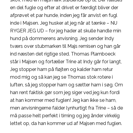
en del fugle og efter at drivet er færdigt bliver der
afprøvet et par hunde, inden jeg får anvist en fugl
inde i Majsen. Jeg husker at jeg når at tænke – NU
RYGER JEG UD – for jeg hader at skulle handle min
hund på dommerens anvisning. Jeg sender Indy
tværs over stubmarken til Majs remisen og han går
ind næsten det rigtige sted. Thomas Plamboeck
står i Majsen og fortæller Trine at Indy går for langt,
Jeg stopper ham på fløjten og kalder ham retur
mod mig og så kan jeg se Thomas stok rotere i
luften, så jeg stopper ham og sætter ham i søg. Om
han rent faktisk gør som jeg siger ved jeg kun fordi
at han kommer med fuglen! Jeg kan ikke se ham,
men anvisningerne falder lynhurtigt fra Trine – så de
må passe helt perfekt i timing og jeg ånder virkelig
lettet op, da han kommer ud af Majsen med fuglen.