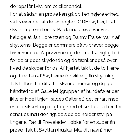
der opstår tvivl om et eller andet.
For at sådan en prøve kan gå op i en højere enhed
så kræver det at der er nogle GODE skytter, til at
skyde fuglene for os. På denne prøve var vi så
heldige at Jan Lorentzen og Danny Fraiser var 2 af
skytterne. Begge er dommere på A-prøver, begge
fører hund på A-prøverne og det er altså rigtig fedt
for de er godt skydende og de tænker også over
hvad de skyder for os. Af hjertet tak til de to Herre
og til resten af Skytterne for virkelig fin skydning.
Tak til Iben for dit altid skønne humør og dejlige
håndtering af Galleriet (gruppen af hundefører der
ikke er inde i linjen kaldes Galleriet) det er rart med
en der sikkert og roligt og med et smil på læben får
sendt os ind i den rigtige side og holder styr på
tingene. Tak til Prøveleder Lobke for en super fin
prøve. Tak til Skytten (husker ikke dit navn) men