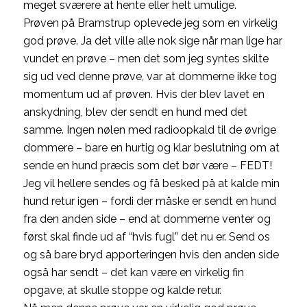
meget sværere at hente eller helt umulige.
Prøven på Bramstrup oplevede jeg som en virkelig
god prøve. Ja det ville alle nok sige når man lige har
vundet en prøve – men det som jeg syntes skilte
sig ud ved denne prøve, var at dommerne ikke tog
momentum ud af prøven. Hvis der blev lavet en
anskydning, blev der sendt en hund med det
samme. Ingen nølen med radioopkald til de øvrige
dommere – bare en hurtig og klar beslutning om at
sende en hund præcis som det bør være – FEDT!
Jeg vil hellere sendes og få besked på at kalde min
hund retur igen – fordi der måske er sendt en hund
fra den anden side – end at dommerne venter og
først skal finde ud af “hvis fugl” det nu er. Send os
og så bare bryd apporteringen hvis den anden side
også har sendt – det kan være en virkelig fin
opgave, at skulle stoppe og kalde retur.