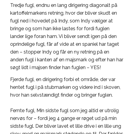
Tredje fugl, endnu en lang dirigering diagonalt på
kartoffelmarkens retning, hvor der bliver skudt en
fugl ned i hovedet på Indy, som Indy vælger at
bringe og som han ikke lastes for fordi fuglen
lander lige foran ham. Vi bliver sendt igen på den
oprindelige fugl, får af vide at en spaniel har taget
den – stopper Indy og får en ny retning på en
anden fugl i kanten af en majsmark og efter han har
søgt lidt i majsen finder han fuglen – YES!
Fjerde fugl, en dirigering forbi et område, der var
hentet fugl i på stubmarken og videre ind i skoven,
hvor han selvstændigt finder og bringer fuglen.
Femte fugl, Min sidste fugl som jeg altid er utrolig
nervøs for – fordi jeg 4 gange er røget ud på min
sidste fugl. Der bliver lavet et lille drive i en lille ung
skov, med en majsmark stødende op til. Der fældes