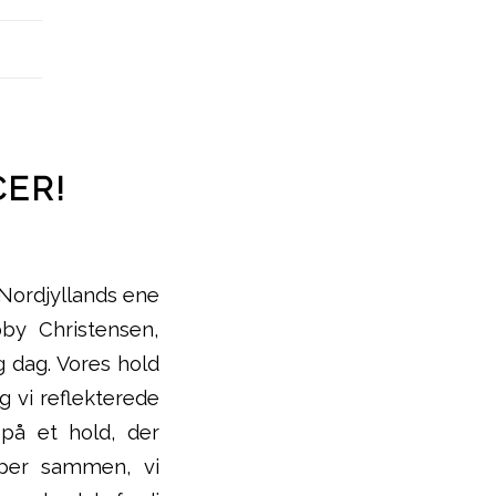
CER!
 Nordjyllands ene
by Christensen,
g dag. Vores hold
g vi reflekterede
 på et hold, der
per sammen, vi