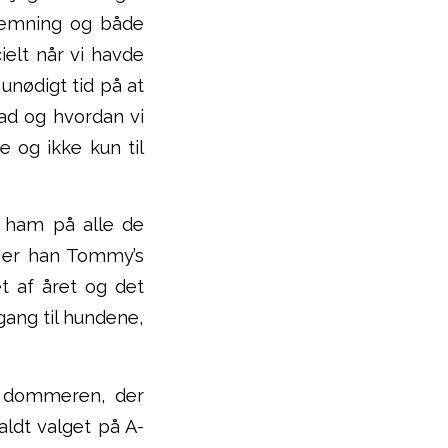
stemning og både
ielt når vi havde
 unødigt tid på at
ad og hvordan vi
e og ikke kun til
t ham på alle de
n er han Tommy’s
t af året og det
lgang til hundene,
t dommeren, der
ldt valget på A-