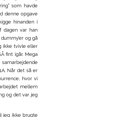
ering” som havde
med denne opgave
kigge hinanden i
af dagen var han
e dummy’er og gå
ikke tvivle eller
Å fint igår. Mega
og samarbejdende
 1A. Når det så er
kurrence, hvor vi
marbejdet mellem
ng og det var jeg
di jeg ikke brugte