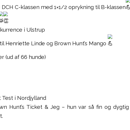
i DCH C-klassen med 1×1/2 oprykning til B-klassen
kurrence i Ulstrup
til
Henriette Linde
og Brown Hunt’s Mango
er (ud af 66 hunde)
 Test i Nordjylland
own Hunt’s Ticket & Jeg – hun var så fin og dygtig
t.