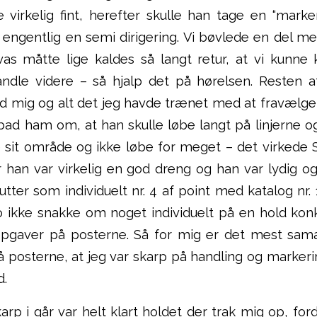
e virkelig fint, herefter skulle han tage en “mark
å engentlig en semi dirigering. Vi bøvlede en del 
s måtte lige kaldes så langt retur, at vi kunne 
ndle videre – så hjalp det på hørelsen. Resten 
med mig og alt det jeg havde trænet med at fravælg
bad ham om, at han skulle løbe langt på linjerne og 
 sit område og ikke løbe for meget – det virkede S
or han var virkelig en god dreng og han var lydig 
utter som individuelt nr. 4 af point med katalog nr.
jo ikke snakke om noget individuelt på en hold kon
 opgaver på posterne. Så for mig er det mest sa
 posterne, at jeg var skarp på handling og markeri
d.
arp i går var helt klart holdet der trak mig op, for