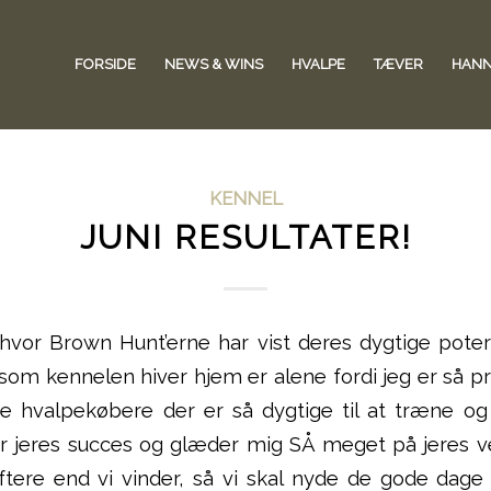
FORSIDE
NEWS & WINS
HVALPE
TÆVER
HAN
KENNEL
JUNI RESULTATER!
vor Brown Hunt’erne har vist deres dygtige poter 
 som kennelen hiver hjem er alene fordi jeg er så pr
ge hvalpekøbere der er så dygtige til at træne og
r jeres succes og glæder mig SÅ meget på jeres v
oftere end vi vinder, så vi skal nyde de gode da