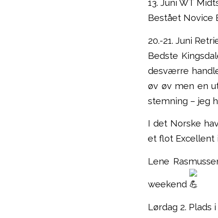
13. Juni WT Midt
Bestået Novice B
20.-21. Juni Ret
Bedste Kingsdal
desværre handle
øv øv men en ut
stemning – jeg 
I det Norske hav
et flot Excellent 
Lene Rasmusse
weekend
Lørdag 2. Plads 