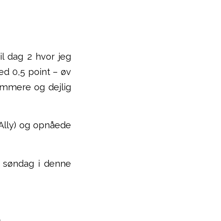
l dag 2 hvor jeg
d 0,5 point – øv
ommere og dejlig
 Ally) og opnåede
g søndag i denne