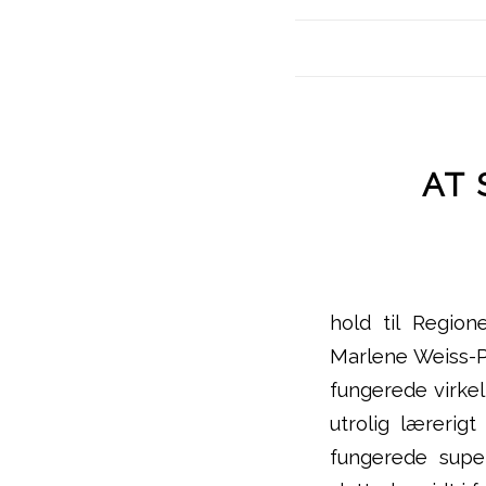
AT 
hold til Regio
Marlene Weiss-Pe
fungerede virkel
utrolig lærerig
fungerede sup