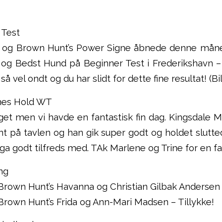
 Test
og Brown Hunt’s Power Signe åbnede denne måne
nt og Bedst Hund på Beginner Test i Frederikshavn 
så vel ondt og du har slidt for dette fine resultat! (Bi
rnes Hold WT
oget men vi havde en fantastisk fin dag. Kingsdale
t på tavlen og han gik super godt og holdet slutted
ega godt tilfreds med. TAk Marlene og Trine for en fa
ing
rown Hunt’s Havanna og Christian Gilbak Andersen 
rown Hunt’s Frida og Ann-Mari Madsen – Tillykke!