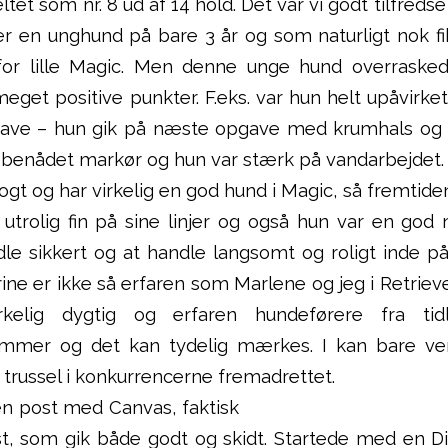
eltet som nr. 8 ud af 14 hold. Det var vi godt tilfreds
er en unghund på bare 3 år og som naturligt nok fi
for lille Magic. Men denne unge hund overraske
eget positive punkter. F.eks. var hun helt upåvirket 
ave – hun gik på næste opgave med krumhals og 
 benådet markør og hun var stærk på vandarbejdet.
ogt og har virkelig en god hund i Magic, så fremtiden
 utrolig fin på sine linjer og også hun var en god 
ndle sikkert og at handle langsomt og roligt inde p
 Trine er ikke så erfaren som Marlene og jeg i Retrie
kelig dygtig og erfaren hundeførere fra ti
mmer og det kan tydelig mærkes. I kan bare ven
g trussel i konkurrencerne fremadrettet.
en post med Canvas, faktisk
st, som gik både godt og skidt. Startede med en Di