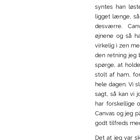
syntes han løst
ligget længe, s
desværre. Canva
øjnene og så ha
virkelig i zen 
den retning jeg 
spørge, at holde
stolt af ham, f
hele dagen. Vi sl
sagt, så kan vi 
har forskellige
Canvas og jeg på
godt tilfreds me
Det at jeg var sk