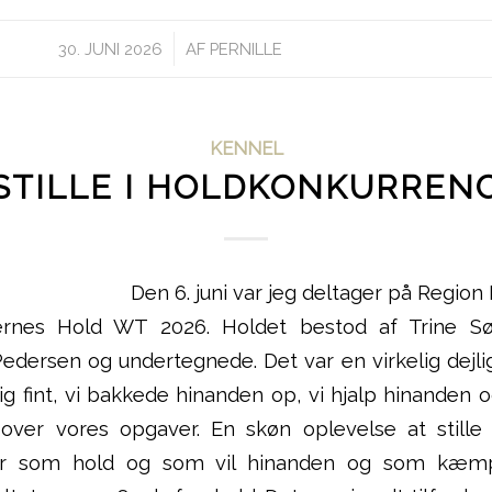
/
30. JUNI 2026
AF
PERNILLE
KENNEL
STILLE I HOLDKONKURREN
Den 6. juni var jeg deltager på Region
nernes Hold WT 2026. Holdet bestod af Trine Sø
dersen og undertegnede. Det var en virkelig dejli
ig fint, vi bakkede hinanden op, vi hjalp hinanden o
t over vores opgaver. En skøn oplevelse at stille
er som hold og som vil hinanden og som kæm