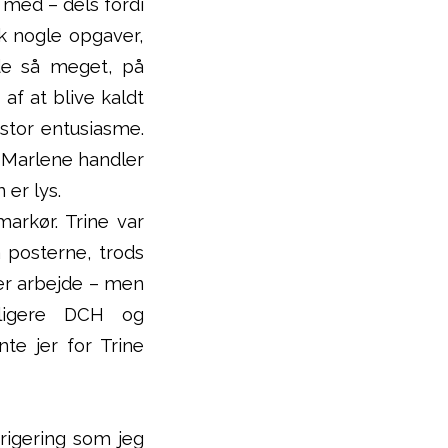
e med – dels fordi
k nogle opgaver,
de så meget, på
af at blive kaldt
stor entusiasme.
 Marlene handler
 er lys.
markør. Trine var
å posterne, trods
ver arbejde – men
dligere DCH og
te jer for Trine
rigering som jeg