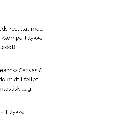
ds resultat med
– Kæmpe tillykke
lledet)
 Meadow Canvas &
e midt i feltet –
ntastisk dag.
– Tillykke