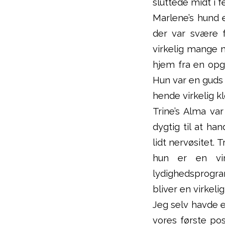
sluttede midt i f
Marlene’s hund 
der var svære 
virkelig mange m
hjem fra en opg
Hun var en guds
hende virkelig kl
Trine’s Alma var
dygtig til at ha
lidt nervøsitet.
hun er en vir
lydighedsprogra
bliver en virkeli
Jeg selv havde 
vores første po