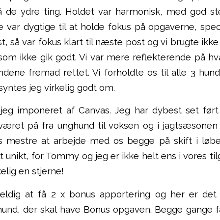
å de ydre ting. Holdet var harmonisk, med god 
 var dygtige til at holde fokus på opgaverne, spec
, så var fokus klart til næste post og vi brugte ikke
som ikke gik godt. Vi var mere reflekterende på hv
ndene fremad rettet. Vi forholdte os til alle 3 hund
syntes jeg virkelig godt om.
 jeg imponeret af Canvas. Jeg har dybest set før
været på fra unghund til voksen og i jagtsæsone
s mestre at arbejde med os begge på skift i løbe
t unikt, for Tommy og jeg er ikke helt ens i vores ti
elig en stjerne!
heldig at få 2 x bonus apportering og her er de
hund, der skal have Bonus opgaven. Begge gange fa