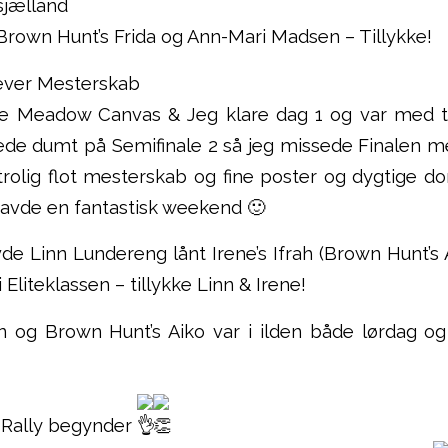
sjælland
rown Hunt’s Frida og Ann-Mari Madsen – Tillykke!
riever Mesterskab
e Meadow Canvas & Jeg klare dag 1 og var med ti
de dumt på Semifinale 2 så jeg missede Finalen me
rolig flot mesterskab og fine poster og dygtige d
havde en fantastisk weekend 🙂
de Linn Lundereng lånt Irene’s Ifrah (Brown Hunt’s
i Eliteklassen – tillykke Linn & Irene!
n
og Brown Hunt’s Aiko var i ilden både lørdag o
i Rally begynder