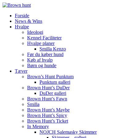
Forside
News & Wins
Hvalpe
Ideologi
Kennel Faciliteter
Hvalpe planer
Smilla Kenzo
Før du køber hund
Køb af hvalp
Børn og hunde
Tæver
Brown’s Hunt Punktum
Punktum galleri
Brown Hunt’s DuDer
DuDer galleri
Brown Hunt’s Fawn
Smilla
Brown Hunt’s Maybe
Brown Hunt’s Spicy
Brown Hunt’s Ticket
In Memory
NOJCH Salemasky Skimmer
Skimmer – galleri