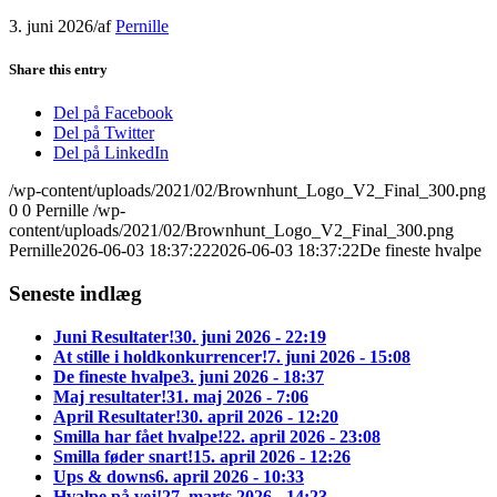
3. juni 2026
/
af
Pernille
Share this entry
Del på Facebook
Del på Twitter
Del på LinkedIn
/wp-content/uploads/2021/02/Brownhunt_Logo_V2_Final_300.png
0
0
Pernille
/wp-
content/uploads/2021/02/Brownhunt_Logo_V2_Final_300.png
Pernille
2026-06-03 18:37:22
2026-06-03 18:37:22
De fineste hvalpe
Seneste indlæg
Juni Resultater!
30. juni 2026 - 22:19
At stille i holdkonkurrencer!
7. juni 2026 - 15:08
De fineste hvalpe
3. juni 2026 - 18:37
Maj resultater!
31. maj 2026 - 7:06
April Resultater!
30. april 2026 - 12:20
Smilla har fået hvalpe!
22. april 2026 - 23:08
Smilla føder snart!
15. april 2026 - 12:26
Ups & downs
6. april 2026 - 10:33
Hvalpe på vej!
27. marts 2026 - 14:23