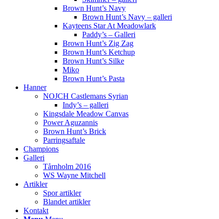
Brown Hunt’s Navy
Brown Hunt’s Navy – galleri
Kayteens Star At Meadowlark
Paddy’s – Galleri
Brown Hunt’s Zig Zag
Brown Hunt’s Ketchup
Brown Hunt’s Silke
Miko
Brown Hunt’s Pasta
Hanner
NOJCH Castlemans Syrian
Indy’s – galleri
Kingsdale Meadow Canvas
Power Aguzannis
Brown Hunt’s Brick
Parringsaftale
Champions
Galleri
Tårnholm 2016
WS Wayne Mitchell
Artikler
Spor artikler
Blandet artikler
Kontakt