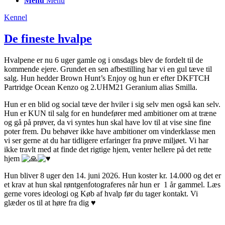
Menu
Menu
Kennel
De fineste hvalpe
Hvalpene er nu 6 uger gamle og i onsdags blev de fordelt til de
kommende ejere. Grundet en sen afbestilling har vi en gul tæve til
salg. Hun hedder Brown Hunt’s Enjoy og hun er efter DKFTCH
Partridge Ocean Kenzo og 2.UHM21 Geranium alias Smilla.
Hun er en blid og social tæve der hviler i sig selv men også kan selv.
Hun er KUN til salg for en hundefører med ambitioner om at træne
og gå på prøver, da vi syntes hun skal have lov til at vise sine fine
poter frem. Du behøver ikke have ambitioner om vinderklasse men
vi ser gerne at du har tidligere erfaringer fra prøve miljøet. Vi har
ikke travlt med at finde det rigtige hjem, venter hellere på det rette
hjem
Hun bliver 8 uger den 14. juni 2026. Hun koster kr. 14.000 og det er
et krav at hun skal røntgenfotograferes når hun er 1 år gammel. Læs
gerne vores ideologi og Køb af hvalp før du tager kontakt. Vi
glæder os til at høre fra dig ♥