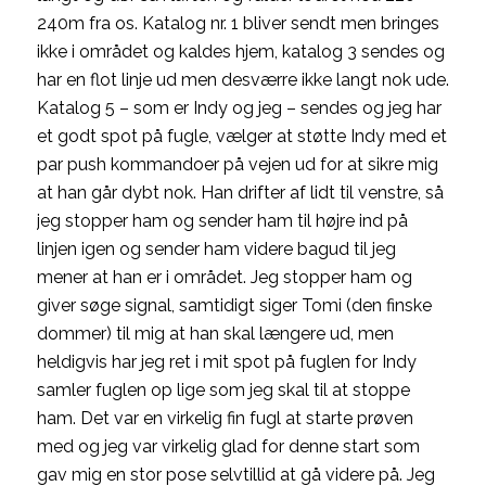
240m fra os. Katalog nr. 1 bliver sendt men bringes
ikke i området og kaldes hjem, katalog 3 sendes og
har en flot linje ud men desværre ikke langt nok ude.
Katalog 5 – som er Indy og jeg – sendes og jeg har
et godt spot på fugle, vælger at støtte Indy med et
par push kommandoer på vejen ud for at sikre mig
at han går dybt nok. Han drifter af lidt til venstre, så
jeg stopper ham og sender ham til højre ind på
linjen igen og sender ham videre bagud til jeg
mener at han er i området. Jeg stopper ham og
giver søge signal, samtidigt siger Tomi (den finske
dommer) til mig at han skal længere ud, men
heldigvis har jeg ret i mit spot på fuglen for Indy
samler fuglen op lige som jeg skal til at stoppe
ham. Det var en virkelig fin fugl at starte prøven
med og jeg var virkelig glad for denne start som
gav mig en stor pose selvtillid at gå videre på. Jeg