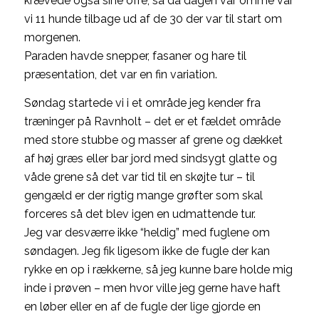
krævede også sine ofre, så da dagen var omme var
vi 11 hunde tilbage ud af de 30 der var til start om
morgenen.
Paraden havde snepper, fasaner og hare til
præsentation, det var en fin variation.
Søndag startede vi i et område jeg kender fra
træninger på Ravnholt – det er et fældet område
med store stubbe og masser af grene og dækket
af høj græs eller bar jord med sindsygt glatte og
våde grene så det var tid til en skøjte tur – til
gengæld er der rigtig mange grøfter som skal
forceres så det blev igen en udmattende tur.
Jeg var desværre ikke “heldig” med fuglene om
søndagen. Jeg fik ligesom ikke de fugle der kan
rykke en op i rækkerne, så jeg kunne bare holde mig
inde i prøven – men hvor ville jeg gerne have haft
en løber eller en af de fugle der lige gjorde en