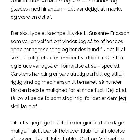
konkurrenter så føler vi også med hinanden og
glædes med hinanden – det var dejligt at mærke
og være en del af.
Der skal lyde et kæmpe tillykke til Susanne Ericsson
som var en velfortjent vinder. Jeg så to af hendes
apporteringer søndag og hendes hund fik det til at
se så utrolig let ud en eminent vildtfinder. Carsten
og Bruce var også en fornøjelse at se – specielt
Carstens handling er bare utrolig perfekt og altid i
rigtig vind og med hensyn til terrænet, så hunden
får den bedste mulighed for at finde fugl. Dejligt at
få lov at se de to som slog mig, for det er dem jeg
skal lære af…..
Tilslut vil jeg sige tak til alle der gjorde disse dage
mulige. Tak til Dansk Retriever Klub for afholdelse
af prøven, Tak til John, Lobke, Gert og Michael der