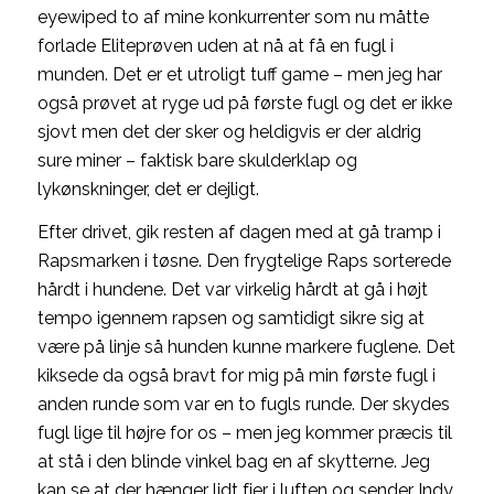
eyewiped to af mine konkurrenter som nu måtte
forlade Eliteprøven uden at nå at få en fugl i
munden. Det er et utroligt tuff game – men jeg har
også prøvet at ryge ud på første fugl og det er ikke
sjovt men det der sker og heldigvis er der aldrig
sure miner – faktisk bare skulderklap og
lykønskninger, det er dejligt.
Efter drivet, gik resten af dagen med at gå tramp i
Rapsmarken i tøsne. Den frygtelige Raps sorterede
hårdt i hundene. Det var virkelig hårdt at gå i højt
tempo igennem rapsen og samtidigt sikre sig at
være på linje så hunden kunne markere fuglene. Det
kiksede da også bravt for mig på min første fugl i
anden runde som var en to fugls runde. Der skydes
fugl lige til højre for os – men jeg kommer præcis til
at stå i den blinde vinkel bag en af skytterne. Jeg
kan se at der hænger lidt fjer i luften og sender Indy