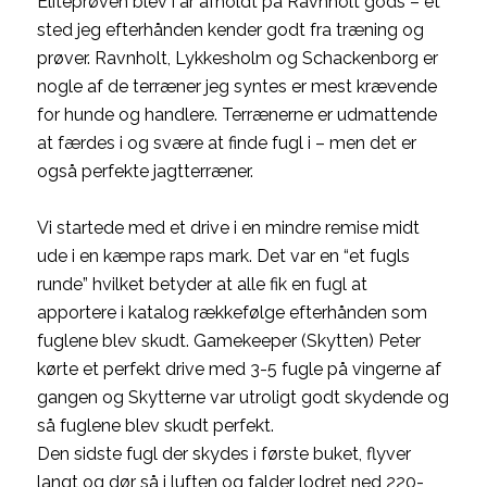
Eliteprøven blev i år afholdt på Ravnholt gods – et
sted jeg efterhånden kender godt fra træning og
prøver. Ravnholt, Lykkesholm og Schackenborg er
nogle af de terræner jeg syntes er mest krævende
for hunde og handlere. Terrænerne er udmattende
at færdes i og svære at finde fugl i – men det er
også perfekte jagtterræner.
Vi startede med et drive i en mindre remise midt
ude i en kæmpe raps mark. Det var en “et fugls
runde” hvilket betyder at alle fik en fugl at
apportere i katalog rækkefølge efterhånden som
fuglene blev skudt. Gamekeeper (Skytten) Peter
kørte et perfekt drive med 3-5 fugle på vingerne af
gangen og Skytterne var utroligt godt skydende og
så fuglene blev skudt perfekt.
Den sidste fugl der skydes i første buket, flyver
langt og dør så i luften og falder lodret ned 220-