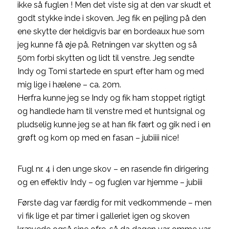
ikke så fuglen ! Men det viste sig at den var skudt et
godt stykke inde i skoven. Jeg fik en pejling på den
ene skytte der heldigvis bar en bordeaux hue som
jeg kunne få øje på. Retningen var skytten og så
50m forbi skytten og lidt til venstre. Jeg sendte
Indy og Tomi startede en spurt efter ham og med
mig lige i hælene – ca. 20m.
Herfra kunne jeg se Indy og fik ham stoppet rigtigt
og handlede ham til venstre med et huntsignal og
pludselig kunne jeg se at han fik fært og gik ned i en
grøft og kom op med en fasan – jubiiii nice!
Fugl nr. 4 i den unge skov – en rasende fin dirigering
og en effektiv Indy – og fuglen var hjemme – jubiii
Første dag var færdig for mit vedkommende – men
vi fik lige et par timer i galleriet igen og skoven