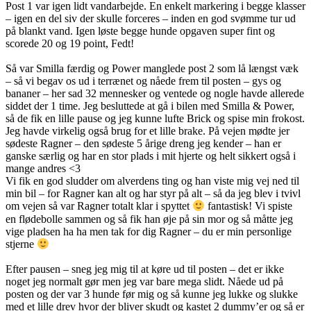
Post 1 var igen lidt vandarbejde. En enkelt markering i begge klasser
– igen en del siv der skulle forceres – inden en god svømme tur ud
på blankt vand. Igen løste begge hunde opgaven super fint og
scorede 20 og 19 point, Fedt!
Så var Smilla færdig og Power manglede post 2 som lå længst væk
– så vi begav os ud i terrænet og nåede frem til posten – gys og
bananer – her sad 32 mennesker og ventede og nogle havde allerede
siddet der 1 time. Jeg besluttede at gå i bilen med Smilla & Power,
så de fik en lille pause og jeg kunne lufte Brick og spise min frokost.
Jeg havde virkelig også brug for et lille brake. På vejen mødte jer
sødeste Ragner – den sødeste 5 årige dreng jeg kender – han er
ganske særlig og har en stor plads i mit hjerte og helt sikkert også i
mange andres <3
Vi fik en god sludder om alverdens ting og han viste mig vej ned til
min bil – for Ragner kan alt og har styr på alt – så da jeg blev i tvivl
om vejen så var Ragner totalt klar i spyttet
fantastisk! Vi spiste
en flødebolle sammen og så fik han øje på sin mor og så måtte jeg
vige pladsen ha ha men tak for dig Ragner – du er min personlige
stjerne
Efter pausen – sneg jeg mig til at køre ud til posten – det er ikke
noget jeg normalt gør men jeg var bare mega slidt. Nåede ud på
posten og der var 3 hunde før mig og så kunne jeg lukke og slukke
med et lille drev hvor der bliver skudt og kastet 2 dummy’er og så er