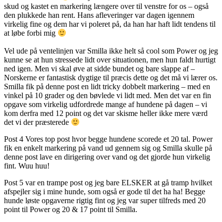
skud og kastet en markering længere over til venstre for os – også
den plukkede han rent. Hans afleveringer var dagen igennem
virkelig fine og dem har vi poleret på, da han har haft lidt tendens til
at løbe forbi mig
Vel ude på ventelinjen var Smilla ikke helt så cool som Power og jeg
kunne se at hun stressede lidt over situationen, men hun faldt hurtigt
ned igen. Men vi skal øve at sidde bundet og bare slappe af –
Norskerne er fantastisk dygtige til præcis dette og det må vi lærer os.
Smilla fik på denne post en lidt tricky dobbelt markering – med en
vinkel på 10 grader og den bøvlede vi lidt med. Men det var en fin
opgave som virkelig udfordrede mange af hundene på dagen – vi
kom derfra med 12 point og det var skisme heller ikke mere værd
det vi der præsterede
Post 4 Vores top post hvor begge hundene scorede et 20 tal. Power
fik en enkelt markering på vand ud gennem sig og Smilla skulle på
denne post lave en dirigering over vand og det gjorde hun virkelig
fint. Wuu huu!
Post 5 var en trampe post og jeg bare ELSKER at gå tramp hvilket
afspejler sig i mine hunde, som også er gode til det ha ha! Begge
hunde løste opgaverne rigtig fint og jeg var super tilfreds med 20
point til Power og 20 & 17 point til Smilla.