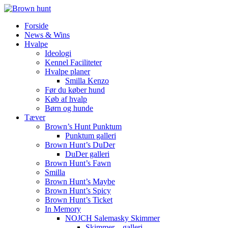
Forside
News & Wins
Hvalpe
Ideologi
Kennel Faciliteter
Hvalpe planer
Smilla Kenzo
Før du køber hund
Køb af hvalp
Børn og hunde
Tæver
Brown’s Hunt Punktum
Punktum galleri
Brown Hunt’s DuDer
DuDer galleri
Brown Hunt’s Fawn
Smilla
Brown Hunt’s Maybe
Brown Hunt’s Spicy
Brown Hunt’s Ticket
In Memory
NOJCH Salemasky Skimmer
Skimmer – galleri