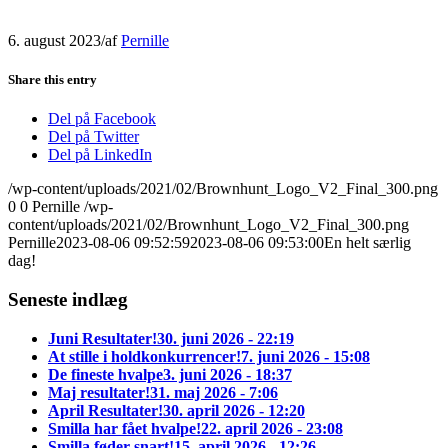
6. august 2023
/
af
Pernille
Share this entry
Del på Facebook
Del på Twitter
Del på LinkedIn
/wp-content/uploads/2021/02/Brownhunt_Logo_V2_Final_300.png
0
0
Pernille
/wp-
content/uploads/2021/02/Brownhunt_Logo_V2_Final_300.png
Pernille
2023-08-06 09:52:59
2023-08-06 09:53:00
En helt særlig
dag!
Seneste indlæg
Juni Resultater!
30. juni 2026 - 22:19
At stille i holdkonkurrencer!
7. juni 2026 - 15:08
De fineste hvalpe
3. juni 2026 - 18:37
Maj resultater!
31. maj 2026 - 7:06
April Resultater!
30. april 2026 - 12:20
Smilla har fået hvalpe!
22. april 2026 - 23:08
Smilla føder snart!
15. april 2026 - 12:26