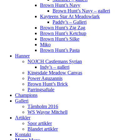
Brown Hunt’s Navy
Brown Hunt’s Navy – galleri
Kayteens Star At Meadowlark
Paddy’s – Galleri
Brown Hunt’s Zig Zag
Brown Hunt’s Ketchup
Brown Hunt’s Silke
Miko
Brown Hunt’s Pasta
Hanner
NOJCH Castlemans Syrian
Indy’s – galleri
Kingsdale Meadow Canvas
Power Aguzannis
Brown Hunt’s Brick
Parringsaftale
Champions
Galleri
Tårnholm 2016
WS Wayne Mitchell
Artikler
Spor artikler
Blandet artikler
Kontakt