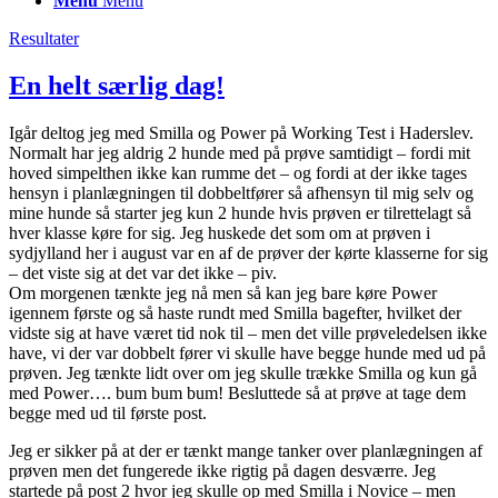
Menu
Menu
Resultater
En helt særlig dag!
Igår deltog jeg med Smilla og Power på Working Test i Haderslev.
Normalt har jeg aldrig 2 hunde med på prøve samtidigt – fordi mit
hoved simpelthen ikke kan rumme det – og fordi at der ikke tages
hensyn i planlægningen til dobbeltfører så afhensyn til mig selv og
mine hunde så starter jeg kun 2 hunde hvis prøven er tilrettelagt så
hver klasse køre for sig. Jeg huskede det som om at prøven i
sydjylland her i august var en af de prøver der kørte klasserne for sig
– det viste sig at det var det ikke – piv.
Om morgenen tænkte jeg nå men så kan jeg bare køre Power
igennem første og så haste rundt med Smilla bagefter, hvilket der
vidste sig at have været tid nok til – men det ville prøveledelsen ikke
have, vi der var dobbelt fører vi skulle have begge hunde med ud på
prøven. Jeg tænkte lidt over om jeg skulle trække Smilla og kun gå
med Power…. bum bum bum! Besluttede så at prøve at tage dem
begge med ud til første post.
Jeg er sikker på at der er tænkt mange tanker over planlægningen af
prøven men det fungerede ikke rigtig på dagen desværre. Jeg
startede på post 2 hvor jeg skulle op med Smilla i Novice – men