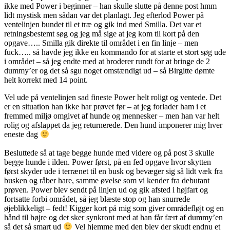
ikke med Power i beginner – han skulle slutte på denne post hmm
lidt mystisk men sådan var det planlagt. Jeg efterlod Power på
ventelinjen bundet til et træ og gik ind med Smilla. Det var et
retningsbestemt søg og jeg må sige at jeg kom til kort på den
opgave….. Smilla gik direkte til området i en fin linje – men
fuck….. så havde jeg ikke en kommando for at starte et stort søg ude
i området – så jeg endte med at broderer rundt for at bringe de 2
dummy’er og det så sgu noget omstændigt ud – så Birgitte dømte
helt korrekt med 14 point.
Vel ude på ventelinjen sad fineste Power helt roligt og ventede. Det
er en situation han ikke har prøvet før – at jeg forlader ham i et
fremmed miljø omgivet af hunde og mennesker – men han var helt
rolig og afslappet da jeg returnerede. Den hund imponerer mig hver
eneste dag
Besluttede så at tage begge hunde med videre og på post 3 skulle
begge hunde i ilden. Power først, på en fed opgave hvor skytten
først skyder ude i terrænet til en busk og bevæger sig så lidt væk fra
busken og råber hare, samme øvelse som vi kender fra debutant
prøven. Power blev sendt på linjen ud og gik afsted i højfart og
fortsatte forbi området, så jeg blæste stop og han snurrede
øjeblikkeligt – fedt! Kigger kort på mig som giver områdefløjt og en
hånd til højre og det sker synkront med at han får fært af dummy’en
så det så smart ud
Vel hjemme med den blev der skudt endnu et