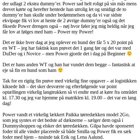
der udlagt 2 ekstra dummy’er. Power sad helt roligt på sin mås mens
drevet kørte og herefter hentede han utrolig let og smidigt de to
dummy’er han skulle under bedømmelsen og da vi var sidste
ekvipage fik vi lov at hente de 2 øvrige dummy’er også og det
fiksede Power drengen også – nøj hvor føler jeg mig heldig når jeg
får lov at følges med ham – Power my Power!
Det er ikke hver dag at jeg oplever en hund der får 5 x 20 point på
en WT – jeg har faktisk kun prøvet det 1 gang før og det var med
DuDer og i Novice – men Power gjorde det i dag på Beginner
Det er hans anden WT og han har vundet dem begge – fantastisk at
eje så fin en hund som ham
Tak for en rigtig fin prøve med virkelig fine opgaver – at logistikken
kiksede lidt – det sker desværre og efterfølgende var point
optællingen virkelig langtrukken så vi endte med at køre fra området
kl. 17.30 og jeg var hjemme på matriklen kl. 19.00 – det var en lang
dag!
Power vandt et virkelig lækkert Paikka tørredækken model 2Go,
som jeg syntes er det bedste af dæknerne – sælger dem også i
Dummyshoppen og elsker det tørredækken. Gilpa havde sponseret
foder til alle vinder placerede så både Smilla og Power fik en sæk
foder med hjem – tusinde tak Erik og Lena Aalund.