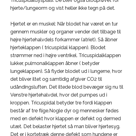
Tricuspidaldysplasi. De blev også blodprøvet for
hjerte/lungeorm og vist heller ikke tegn på det.
Hjertet er en muskel: Når blodet har været en tur
gennem muskler og organer vender det tilbage til
højre hjertehalvdels forkammer (atriet). Så åbner
hjerteklappen ( tricuspidal klappen). Blodet
strømmer ned i højre ventrikel. Tricuspidalklappen
lukker, pulmonalklappen åbner ( betyder
lungeklappen). Så flyder blodet ud i lungerne, hvor
det bliver iltet og samtidig afgiver CO2 til
udåndingsluften. Det iltede blod bevæger sig nu til
Venstre hjertehalvdel, hvor det pumpes ud i
kroppen. Tricuspidal betyder tre fordi klappen
består af tre flige.Nogle dyr og mennesker fødes
med en defekt hvor klappen er defekt og dermed
utæt. Det belaster hjertet så man bliver hjertesyg.
Det er i kortetræk denne defekt som hundene er