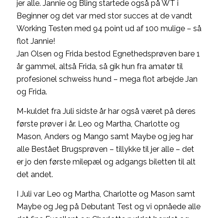
jer alle. Jannie og Bling startede også på WT i
Beginner og det var med stor succes at de vandt
Working Testen med 94 point ud af 100 mulige – så
flot Jannie!
Jan Olsen og Frida bestod Egnethedsprøven bare 1
år gammel, altså Frida, så gik hun fra amatør til
profesionel schweiss hund – mega flot arbejde Jan
og Frida.
M-kuldet fra Juli sidste år har også været på deres
første prøver i år. Leo og Martha, Charlotte og
Mason, Anders og Mango samt Maybe og jeg har
alle Bestået Brugsprøven – tillykke til jer alle – det
er jo den første milepæl og adgangs biletten til alt
det andet.
I Juli var Leo og Martha, Charlotte og Mason samt
Maybe og Jeg på Debutant Test og vi opnåede alle