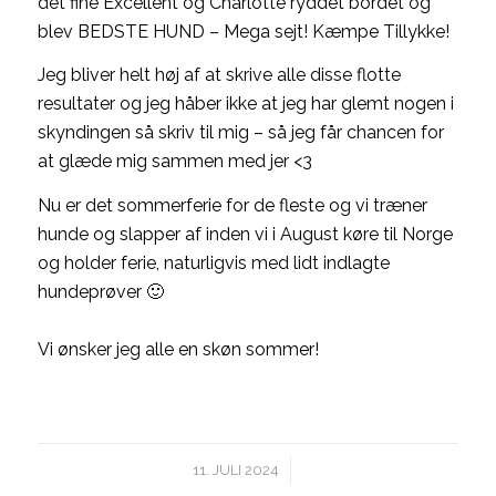
det fine Excellent og Charlotte ryddet bordet og
blev BEDSTE HUND – Mega sejt! Kæmpe Tillykke!
Jeg bliver helt høj af at skrive alle disse flotte
resultater og jeg håber ikke at jeg har glemt nogen i
skyndingen så skriv til mig – så jeg får chancen for
at glæde mig sammen med jer <3
Nu er det sommerferie for de fleste og vi træner
hunde og slapper af inden vi i August køre til Norge
og holder ferie, naturligvis med lidt indlagte
hundeprøver 🙂
Vi ønsker jeg alle en skøn sommer!
/
11. JULI 2024