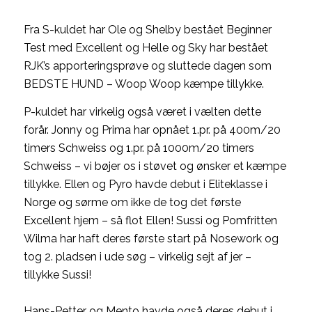
Fra S-kuldet har Ole og Shelby bestået Beginner
Test med Excellent og Helle og Sky har bestået
RJK’s apporteringsprøve og sluttede dagen som
BEDSTE HUND – Woop Woop kæmpe tillykke.
P-kuldet har virkelig også været i vælten dette
forår. Jonny og Prima har opnået 1.pr. på 400m/20
timers Schweiss og 1.pr. på 1000m/20 timers
Schweiss – vi bøjer os i støvet og ønsker et kæmpe
tillykke. Ellen og Pyro havde debut i Eliteklasse i
Norge og sørme om ikke de tog det første
Excellent hjem – så flot Ellen! Sussi og Pomfritten
Wilma har haft deres første start på Nosework og
tog 2. pladsen i ude søg – virkelig sejt af jer –
tillykke Sussi!
Hans-Petter og Mento havde også deres debut i