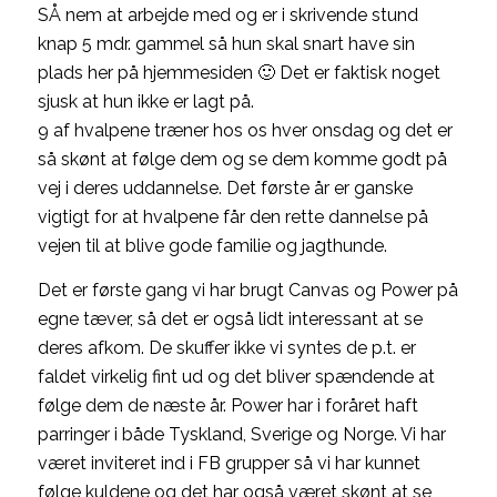
SÅ nem at arbejde med og er i skrivende stund
knap 5 mdr. gammel så hun skal snart have sin
plads her på hjemmesiden 🙂 Det er faktisk noget
sjusk at hun ikke er lagt på.
9 af hvalpene træner hos os hver onsdag og det er
så skønt at følge dem og se dem komme godt på
vej i deres uddannelse. Det første år er ganske
vigtigt for at hvalpene får den rette dannelse på
vejen til at blive gode familie og jagthunde.
Det er første gang vi har brugt Canvas og Power på
egne tæver, så det er også lidt interessant at se
deres afkom. De skuffer ikke vi syntes de p.t. er
faldet virkelig fint ud og det bliver spændende at
følge dem de næste år. Power har i foråret haft
parringer i både Tyskland, Sverige og Norge. Vi har
været inviteret ind i FB grupper så vi har kunnet
følge kuldene og det har også været skønt at se