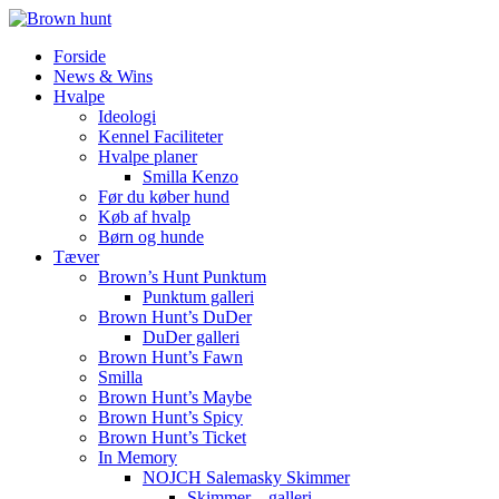
Forside
News & Wins
Hvalpe
Ideologi
Kennel Faciliteter
Hvalpe planer
Smilla Kenzo
Før du køber hund
Køb af hvalp
Børn og hunde
Tæver
Brown’s Hunt Punktum
Punktum galleri
Brown Hunt’s DuDer
DuDer galleri
Brown Hunt’s Fawn
Smilla
Brown Hunt’s Maybe
Brown Hunt’s Spicy
Brown Hunt’s Ticket
In Memory
NOJCH Salemasky Skimmer
Skimmer – galleri