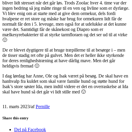
bliver lidt stresset når det går løs. Trods Zoolac hver 4. time var der
ingen bedring så jeg måtte ringe til en ven og livline som er dyrlæge.
Vi blev enig om at starte med at give dem ormekur, dels fordi
hvalpene er ret store og måske har brug for ormekuren lidt får de
normalt får den i 5. leveuge, men også for at udelukke at det kunne
være det. Samtidigt får de skånekost og Diapro som er
mælkesyrebakterier til at styrke tarmfloraen og det ser ud til at virke
🙂
De er blevet dygtigere til at bruge træpillerne til at besørge i – men
de tisser stadig ret ofte på gulvet. Men det er heller ikke styrkende
for deres renlighedstræning at have dårlig mave. Men det går
heldigvis fremad 🙂
I dag lørdag har Anne, Ole og Isak været på besøg. De skal have en
hanhvalp fra kuldet som skal være familie hund og støtte hund for
Isak’s store søster Ida, men indtil videre er det en overraskelse at Ida
skal have hund så det går vi lidt stille med 🙂
11. marts 2023
/
af
Pernille
Share this entry
Del på Facebook