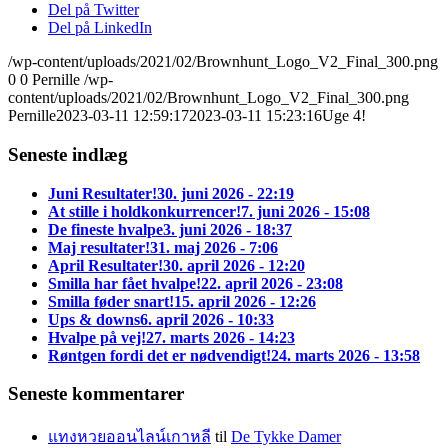
Del på Twitter
Del på LinkedIn
/wp-content/uploads/2021/02/Brownhunt_Logo_V2_Final_300.png
0
0
Pernille
/wp-
content/uploads/2021/02/Brownhunt_Logo_V2_Final_300.png
Pernille
2023-03-11 12:59:17
2023-03-11 15:23:16
Uge 4!
Seneste indlæg
Juni Resultater!
30. juni 2026 - 22:19
At stille i holdkonkurrencer!
7. juni 2026 - 15:08
De fineste hvalpe
3. juni 2026 - 18:37
Maj resultater!
31. maj 2026 - 7:06
April Resultater!
30. april 2026 - 12:20
Smilla har fået hvalpe!
22. april 2026 - 23:08
Smilla føder snart!
15. april 2026 - 12:26
Ups & downs
6. april 2026 - 10:33
Hvalpe på vej!
27. marts 2026 - 14:23
Røntgen fordi det er nødvendigt!
24. marts 2026 - 13:58
Seneste kommentarer
แทงหวยออนไลน์เกาหลี
til
De Tykke Damer