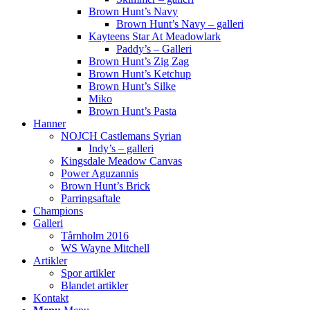
Brown Hunt’s Navy
Brown Hunt’s Navy – galleri
Kayteens Star At Meadowlark
Paddy’s – Galleri
Brown Hunt’s Zig Zag
Brown Hunt’s Ketchup
Brown Hunt’s Silke
Miko
Brown Hunt’s Pasta
Hanner
NOJCH Castlemans Syrian
Indy’s – galleri
Kingsdale Meadow Canvas
Power Aguzannis
Brown Hunt’s Brick
Parringsaftale
Champions
Galleri
Tårnholm 2016
WS Wayne Mitchell
Artikler
Spor artikler
Blandet artikler
Kontakt