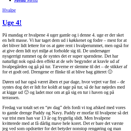
Menu
Menu
Hvalpe
Uge 4!
På mandag er hvalpene 4 uger gamle og i denne 4. uge er der sket
en helt masse. Vi har taget dem ud i køkkenet og fodre – mest for at
det bliver lidt lettere for os at gøre rent i hvalperummet, men også for
at give dem lidt nyt miljø at forholde sig til. De undersøger
nysgerrigt rummet og de syntes det er super spændene. Det har
naturligt nok også den effekt at de selv begynder at kravle ud af
hvalpegården og gå på tur. Tæverne er slemme til det – de stikker af
for et godt ord. Drengene er flinke til at blive bag gitteret 🙂
Døren ud har også været åben et par dage, hvor vejret var fint – de
syntes dog det er lidt for koldt at tage på tur, så de har nøjedes med
at kigge ud 🙂 og ladet mor om at gå sig en tur i haven og på
terrassen.
Fredag var totalt set en “øv dag” dels fordi vi tog afsked med vores
to gamle drenge Paddy og Navy. Paddy er morfar til hvalpene så det
var trist men han var 13 år og frygtelig slidt. Men hvalpene
kvitterede med at få dårlig mave hele koret. Det er bare det værste
jeg ved som opdrætter for det betyder nonstop rengøring og man