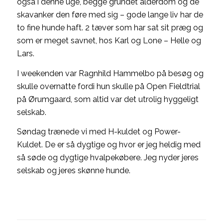
også i denne uge, begge grundet alderdom og de
skavanker den føre med sig – gode lange liv har de
to fine hunde haft. 2 tæver som har sat sit præg og
som er meget savnet, hos Karl og Lone – Helle og
Lars.
I weekenden var Ragnhild Hammelbo på besøg og
skulle overnatte fordi hun skulle på Open Fieldtrial
på Ørumgaard, som altid var det utrolig hyggeligt
selskab.
Søndag trænede vi med H-kuldet og Power-
Kuldet. De er så dygtige og hvor er jeg heldig med
så søde og dygtige hvalpekøbere. Jeg nyder jeres
selskab og jeres skønne hunde.