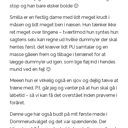
stop og han bare elsker bolde 🙂
Smilla er en festlig dame med lidt meget krudt i
måsen og lidt meget ben i næsen. Hun tænker ikke
ret meget over tingene – tværtimod hun syntes hun
sagtens selv kan regne ud hvilke dummy’er der skal
hentes først, det kræver lidt PU samtaler og en
masse gåeen frem og tilbage i terrænet for at
lægge dummy’er ud igen, som lige fløj ind i hendes
mund ved en fejl 🙂
Meeen hun er virkelig også en sjov og dejlig tæve at
træne med. P.t. går jeg og venter på at hun skal gå i
løbetid – så vi kan få det overstået inden prøverne i
foråret.
Denne uge har også budt på mit første møde i
Dommerudvalget og det var spændende. Der