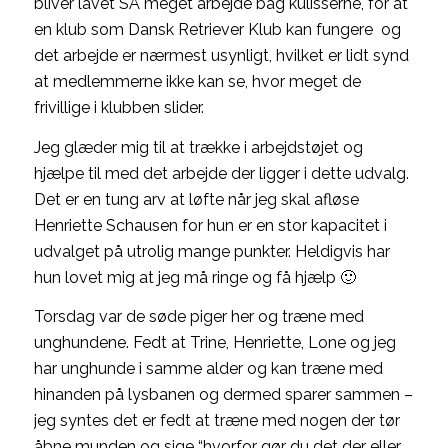
bliver lavet SÅ meget arbejde bag kulisserne, for at
en klub som Dansk Retriever Klub kan fungere og
det arbejde er nærmest usynligt, hvilket er lidt synd
at medlemmerne ikke kan se, hvor meget de
frivillige i klubben slider.
Jeg glæder mig til at trække i arbejdstøjet og
hjælpe til med det arbejde der ligger i dette udvalg.
Det er en tung arv at løfte når jeg skal afløse
Henriette Schausen for hun er en stor kapacitet i
udvalget på utrolig mange punkter. Heldigvis har
hun lovet mig at jeg må ringe og få hjælp 🙂
Torsdag var de søde piger her og træne med
unghundene. Fedt at Trine, Henriette, Lone og jeg
har unghunde i samme alder og kan træne med
hinanden på lysbanen og dermed sparer sammen –
jeg syntes det er fedt at træne med nogen der tør
åbne munden og sige “hvorfor gør du det der eller