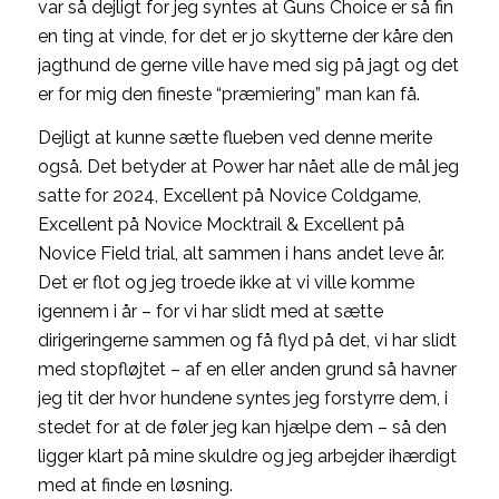
var så dejligt for jeg syntes at Guns Choice er så fin
en ting at vinde, for det er jo skytterne der kåre den
jagthund de gerne ville have med sig på jagt og det
er for mig den fineste “præmiering” man kan få.
Dejligt at kunne sætte flueben ved denne merite
også. Det betyder at Power har nået alle de mål jeg
satte for 2024, Excellent på Novice Coldgame,
Excellent på Novice Mocktrail & Excellent på
Novice Field trial, alt sammen i hans andet leve år.
Det er flot og jeg troede ikke at vi ville komme
igennem i år – for vi har slidt med at sætte
dirigeringerne sammen og få flyd på det, vi har slidt
med stopfløjtet – af en eller anden grund så havner
jeg tit der hvor hundene syntes jeg forstyrre dem, i
stedet for at de føler jeg kan hjælpe dem – så den
ligger klart på mine skuldre og jeg arbejder ihærdigt
med at finde en løsning.