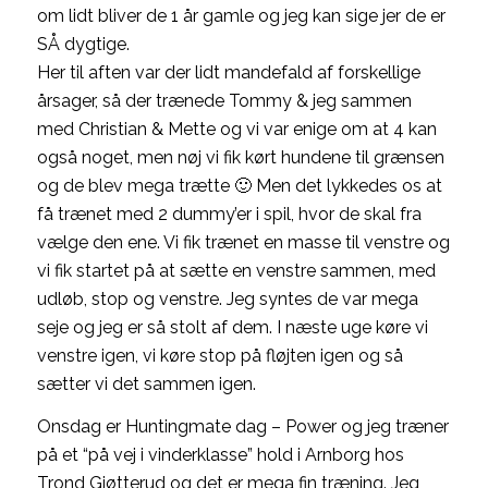
om lidt bliver de 1 år gamle og jeg kan sige jer de er
SÅ dygtige.
Her til aften var der lidt mandefald af forskellige
årsager, så der trænede Tommy & jeg sammen
med Christian & Mette og vi var enige om at 4 kan
også noget, men nøj vi fik kørt hundene til grænsen
og de blev mega trætte 🙂 Men det lykkedes os at
få trænet med 2 dummy’er i spil, hvor de skal fra
vælge den ene. Vi fik trænet en masse til venstre og
vi fik startet på at sætte en venstre sammen, med
udløb, stop og venstre. Jeg syntes de var mega
seje og jeg er så stolt af dem. I næste uge køre vi
venstre igen, vi køre stop på fløjten igen og så
sætter vi det sammen igen.
Onsdag er Huntingmate dag – Power og jeg træner
på et “på vej i vinderklasse” hold i Arnborg hos
Trond Gjøtterud og det er mega fin træning. Jeg