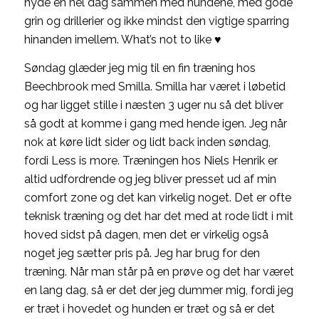
nyde en hel dag sammen med hundene, med gode
grin og drillerier og ikke mindst den vigtige sparring
hinanden imellem. What’s not to like ♥
Søndag glæder jeg mig til en fin træning hos
Beechbrook med Smilla. Smilla har været i løbetid
og har ligget stille i næsten 3 uger nu så det bliver
så godt at komme i gang med hende igen. Jeg når
nok at køre lidt sider og lidt back inden søndag,
fordi Less is more. Træningen hos Niels Henrik er
altid udfordrende og jeg bliver presset ud af min
comfort zone og det kan virkelig noget. Det er ofte
teknisk træning og det har det med at rode lidt i mit
hoved sidst på dagen, men det er virkelig også
noget jeg sætter pris på. Jeg har brug for den
træning. Når man står på en prøve og det har været
en lang dag, så er det der jeg dummer mig, fordi jeg
er træt i hovedet og hunden er træt og så er det