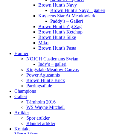
Brown Hunt’s Navy
Brown Hunt’s Navy – galleri
Kayteens Star At Meadowlark
Paddy’s – Galleri
Brown Hunt’s Zig Zag
Brown Hunt’s Ketchup
Brown Hunt’s Silke
Miko
Brown Hunt’s Pasta
Hanner
NOJCH Castlemans Syrian
Indy’s – galleri
Kingsdale Meadow Canvas
Power Aguzannis
Brown Hunt’s Brick
Parringsaftale
Champions
Galleri
Tårnholm 2016
WS Wayne Mitchell
Artikler
Spor artikler
Blandet artikler
Kontakt