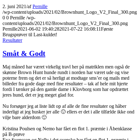
2. juni 2021
/
af
Pernille
/wp-content/uploads/2021/02/Brownhunt_Logo_V2_Final_300.png
0
0
Pernille
/wp-
content/uploads/2021/02/Brownhunt_Logo_V2_Final_300.png
Pernille
2021-06-02 19:40:28
2021-07-22 16:08:11
Første
Brugsprøver til Last-kuldet!
Resultater
Småt & Godt
Maj måned har været virkelig travl her på matriklen men også de
skønne Brown Hunt hunde rundt i norden har været ude og vise
poterne frem og det er så herligt at modtage sms’er og mails med
billeder fra gode dage med fine resultater – tak af hele mit hjerte
fordi I tænker på den gamle dame i Klovborg som har opdrættet
jeres hund, det er jeg meget glad for.
Nu forsøger jeg at liste lidt op af alle de fine resultater og håber
inderligt at jeg husker jer alle 🙂 ellers er det i alle tilfælde ikke ond
vilje bare alderdom 🙂
Kristina Poulsen og Nemo har fået en flot 1. præmie i Åbenklasse
på B-prøve
Eva Svensson og Nelly i det svenske har fået en flot 1. præmie i