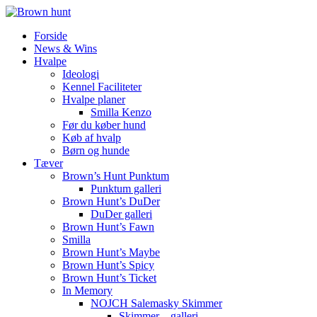
Forside
News & Wins
Hvalpe
Ideologi
Kennel Faciliteter
Hvalpe planer
Smilla Kenzo
Før du køber hund
Køb af hvalp
Børn og hunde
Tæver
Brown’s Hunt Punktum
Punktum galleri
Brown Hunt’s DuDer
DuDer galleri
Brown Hunt’s Fawn
Smilla
Brown Hunt’s Maybe
Brown Hunt’s Spicy
Brown Hunt’s Ticket
In Memory
NOJCH Salemasky Skimmer
Skimmer – galleri