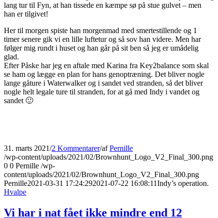
lang tur til Fyn, at han tissede en kæmpe sø på stue gulvet – men
han er tilgivet!
Her til morgen spiste han morgenmad med smertestillende og 1
timer senere gik vi en lille luftetur og så sov han videre. Men har
følger mig rundt i huset og han går på sit ben så jeg er umådelig
glad.
Efter Påske har jeg en aftale med Karina fra Key2balance som skal
se ham og lægge en plan for hans genoptræning. Det bliver nogle
lange gåture i Waterwalker og i sandet ved stranden, så det bliver
nogle helt legale ture til stranden, for at gå med Indy i vandet og
sandet 🙂
31. marts 2021
/
2 Kommentarer
/
af
Pernille
/wp-content/uploads/2021/02/Brownhunt_Logo_V2_Final_300.png
0
0
Pernille
/wp-
content/uploads/2021/02/Brownhunt_Logo_V2_Final_300.png
Pernille
2021-03-31 17:24:29
2021-07-22 16:08:11
Indy’s operation.
Hvalpe
Vi har i nat fået ikke mindre end 12