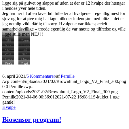
ligge sig på gulvet og slappe af uden at der er 12 hvalpe der hænger
i hendes yver hele tiden.
Jeg har her til aften lavet lidt billeder af hvalpene – egentlig mest for
sjov og for at øve mig i at tage billeder indendøre med blitz – det er
jeg nemlig vildt dårlig til sorry. Hvalpene var ikke specielt
samarbejdsvillige – troede egentlig de var mætte og tilfredse og ville
ligge stille men NEJ !!
Blå
Brun
dreng
dreng
Kaki
Lime
dreng
dreng
Storm
Grå
(turkis)
pige
Gul
Sif
pige
(lilla)
Lyserød
Orange
Pige
pige
Pink
Rød
pige
pige
6. april 2021
/
5 Kommentarer
/
af
Pernille
/wp-content/uploads/2021/02/Brownhunt_Logo_V2_Final_300.png
0
0
Pernille
/wp-
content/uploads/2021/02/Brownhunt_Logo_V2_Final_300.png
Pernille
2021-04-06 00:36:01
2021-07-22 16:08:11
S-kuldet 1 uge
gamle!
Hvalpe
Biosensor program!