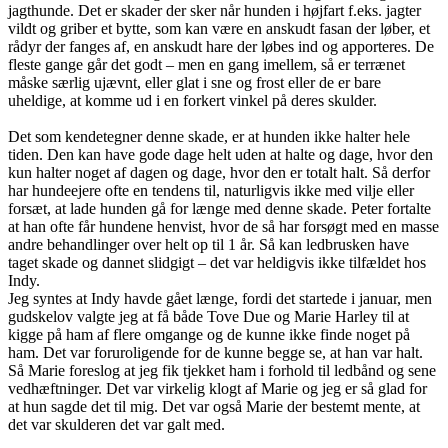
jagthunde. Det er skader der sker når hunden i højfart f.eks. jagter
vildt og griber et bytte, som kan være en anskudt fasan der løber, et
rådyr der fanges af, en anskudt hare der løbes ind og apporteres. De
fleste gange går det godt – men en gang imellem, så er terrænet
måske særlig ujævnt, eller glat i sne og frost eller de er bare
uheldige, at komme ud i en forkert vinkel på deres skulder.
Det som kendetegner denne skade, er at hunden ikke halter hele
tiden. Den kan have gode dage helt uden at halte og dage, hvor den
kun halter noget af dagen og dage, hvor den er totalt halt. Så derfor
har hundeejere ofte en tendens til, naturligvis ikke med vilje eller
forsæt, at lade hunden gå for længe med denne skade. Peter fortalte
at han ofte får hundene henvist, hvor de så har forsøgt med en masse
andre behandlinger over helt op til 1 år. Så kan ledbrusken have
taget skade og dannet slidgigt – det var heldigvis ikke tilfældet hos
Indy.
Jeg syntes at Indy havde gået længe, fordi det startede i januar, men
gudskelov valgte jeg at få både Tove Due og Marie Harley til at
kigge på ham af flere omgange og de kunne ikke finde noget på
ham. Det var foruroligende for de kunne begge se, at han var halt.
Så Marie foreslog at jeg fik tjekket ham i forhold til ledbånd og sene
vedhæftninger. Det var virkelig klogt af Marie og jeg er så glad for
at hun sagde det til mig. Det var også Marie der bestemt mente, at
det var skulderen det var galt med.