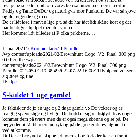
hvalpene susede rundt om vores ben sammen med deres morfar
Paddy og Tante DuDer og naturligvis mor Punktum. De var så sjove
og de hyggede sig max.
De er lidt løse i maven lige p.t. så de har fået lidt skåne kost og det
har heldigvis hjulpet med det samme.
Her kommer lidt billeder af P-olka prikkerne….
1. maj 2021
/
5 Kommentarer
/
af
Pernille
/wp-content/uploads/2021/02/Brownhunt_Logo_V2_Final_300.png
0
0
Pernille
/wp-
content/uploads/2021/02/Brownhunt_Logo_V2_Final_300.png
Pernille
2021-05-01 19:38:49
2021-07-22 16:08:11
Hvalpene vokser
sig store og fine.
Hvalpe
S-kuldet 1 uge gamle!
Ja faktisk er de jo en uge og 2 dage gamle 🙂 De vokser og er
mægtig spændstige og livlige. De brokker sig nu højlydt hvis noget
kommer dem på tværs men de er også mega skønne og se på. De
begynder at få lidt mere udtryk og på de gule er deres pigment er
ved at komme.
DuDer er begyndt at slappe lidt mere af og forlader kassen for at