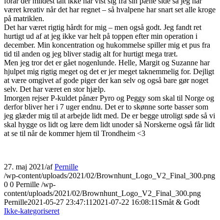
forår der mildest talt ikke har vist sig fra sin pæne side så jeg har
været kreativ når det har regnet – så hvalpene har snart set alle kroge
på matriklen.
Det har været rigtig hårdt for mig – men også godt. Jeg fandt ret
hurtigt ud af at jeg ikke var helt på toppen efter min operation i
december. Min koncentration og hukommelse spiller mig et pus fra
tid til anden og jeg bliver stadig alt for hurtigt mega træt.
Men jeg tror det er gået nogenlunde. Helle, Margit og Suzanne har
hjulpet mig rigtig meget og det er jer meget taknemmelig for. Dejligt
at være omgivet af gode piger der kan selv og også bare gør noget
selv. Det har været en stor hjælp.
Imorgen rejser P-kuldet pånær Pyro og Peggy som skal til Norge og
derfor bliver her i 7 uger endnu. Det er to skønne sorte basser som
jeg glæder mig til at arbejde lidt med. De er begge utroligt søde så vi
skal hygge os lidt og lære dem lidt unoder så Norskerne også får lidt
at se til når de kommer hjem til Trondheim <3
27. maj 2021
/
af
Pernille
/wp-content/uploads/2021/02/Brownhunt_Logo_V2_Final_300.png
0
0
Pernille
/wp-
content/uploads/2021/02/Brownhunt_Logo_V2_Final_300.png
Pernille
2021-05-27 23:47:11
2021-07-22 16:08:11
Småt & Godt
Ikke-kategoriseret