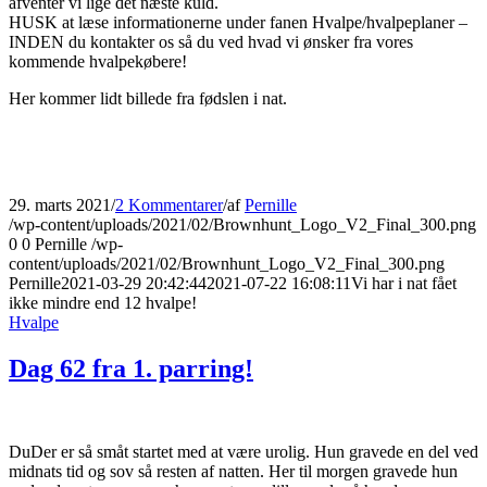
afventer vi lige det næste kuld.
HUSK at læse informationerne under fanen Hvalpe/hvalpeplaner –
INDEN du kontakter os så du ved hvad vi ønsker fra vores
kommende hvalpekøbere!
Her kommer lidt billede fra fødslen i nat.
29. marts 2021
/
2 Kommentarer
/
af
Pernille
/wp-content/uploads/2021/02/Brownhunt_Logo_V2_Final_300.png
0
0
Pernille
/wp-
content/uploads/2021/02/Brownhunt_Logo_V2_Final_300.png
Pernille
2021-03-29 20:42:44
2021-07-22 16:08:11
Vi har i nat fået
ikke mindre end 12 hvalpe!
Hvalpe
Dag 62 fra 1. parring!
DuDer er så småt startet med at være urolig. Hun gravede en del ved
midnats tid og sov så resten af natten. Her til morgen gravede hun