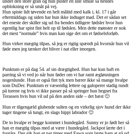
under den store gran og hun puster en lille smule så hendes
opblokning er så småt på vej.
Hun spiste lidt tøvende en helt måltid med kalk i, kl. 17 i går
eftermiddags og siden har hun ikke indtaget mad. Det er sådan set
det eneste der skiller sig ud fra hendes tidligere fødsler hvor hun
egentlig har spist fint helt op til fødslen. Men dette mønster er nok
det mest “normale” hvis man kan sige det om et fødselsforløb.
Hun virker mægtig tilpas, så jeg er rigtig spændt på hvornår hun vil
føde men jeg tænker det bliver i nat eller imorgen.
Punktum er på dag 54. af sin drægtighed. Hun har kun haft en
parring så vi ved jo når hun føder om vi har ramt ægløsningen
nogenlunde. Hun er også fint tyk men bærer ikke så mange hvalpe
som DuDer. Punktum er væsentlig lettere og galoperer stadig rundt
på turene og hvis vi ikke passer på så springer hun hegnet fra
Terassen hvis hun vil ud på den anden side – det bæst 🙂
Hun er tilgengæld glubende sulten og en virkelig sjov hund der ikke
tager tingene så tungt, en slags hippi labrador 🙂
De to hvalpe er begge kommet i hundegård. Sunny er jo født her så
han er mægtig tilpas med at være i hundegård. Jackpot lærte det i
forgårs. Der gik han et par timer med Fawn som lærte ham at gå ud