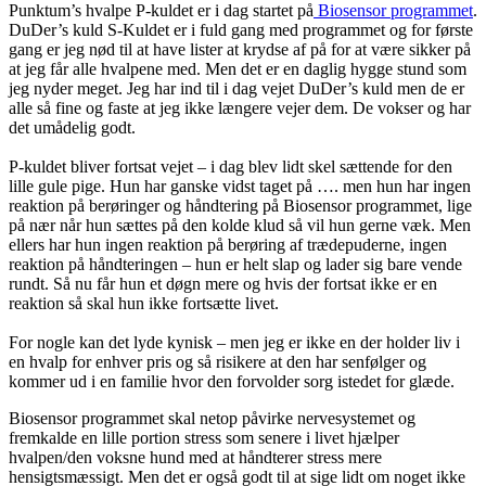
Punktum’s hvalpe P-kuldet er i dag startet på
Biosensor programmet
.
DuDer’s kuld S-Kuldet er i fuld gang med programmet og for første
gang er jeg nød til at have lister at krydse af på for at være sikker på
at jeg får alle hvalpene med. Men det er en daglig hygge stund som
jeg nyder meget. Jeg har ind til i dag vejet DuDer’s kuld men de er
alle så fine og faste at jeg ikke længere vejer dem. De vokser og har
det umådelig godt.
P-kuldet bliver fortsat vejet – i dag blev lidt skel sættende for den
lille gule pige. Hun har ganske vidst taget på …. men hun har ingen
reaktion på berøringer og håndtering på Biosensor programmet, lige
på nær når hun sættes på den kolde klud så vil hun gerne væk. Men
ellers har hun ingen reaktion på berøring af trædepuderne, ingen
reaktion på håndteringen – hun er helt slap og lader sig bare vende
rundt. Så nu får hun et døgn mere og hvis der fortsat ikke er en
reaktion så skal hun ikke fortsætte livet.
For nogle kan det lyde kynisk – men jeg er ikke en der holder liv i
en hvalp for enhver pris og så risikere at den har senfølger og
kommer ud i en familie hvor den forvolder sorg istedet for glæde.
Biosensor programmet skal netop påvirke nervesystemet og
fremkalde en lille portion stress som senere i livet hjælper
hvalpen/den voksne hund med at håndterer stress mere
hensigtsmæssigt. Men det er også godt til at sige lidt om noget ikke