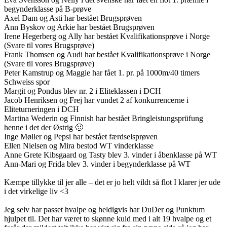
begynderklasse på B-prøve
Axel Dam og Asti har bestået Brugsprøven
Ann Byskov og Arkie har bestået Brugsprøven
Irene Hegerberg og Ally har bestået Kvalifikationsprøve i Norge
(Svare til vores Brugsprøve)
Frank Thomsen og Audi har bestået Kvalifikationsprøve i Norge
(Svare til vores Brugsprøve)
Peter Kamstrup og Maggie har fået 1. pr. på 1000m/40 timers
Schweiss spor
Margit og Pondus blev nr. 2 i Eliteklassen i DCH
Jacob Henriksen og Frej har vundet 2 af konkurrencerne i
Eliteturneringen i DCH
Martina Wederin og Finnish har bestået Bringleistungsprüfung
henne i det der Østrig 🙂
Inge Møller og Pepsi har bestået færdselsprøven
Ellen Nielsen og Mira bestod WT vinderklasse
Anne Grete Kibsgaard og Tasty blev 3. vinder i åbenklasse på WT
Ann-Mari og Frida blev 3. vinder i begynderklasse på WT
Kæmpe tillykke til jer alle – det er jo helt vildt så flot I klarer jer ude
i det virkelige liv <3
Jeg selv har passet hvalpe og heldigvis har DuDer og Punktum
hjulpet til. Det har været to skønne kuld med i alt 19 hvalpe og et