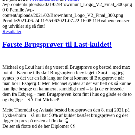
/wp-content/uploads/2021/02/Brownhunt_Logo_V2_Final_300.png
0
0
Pernille
/wp-
content/uploads/2021/02/Brownhunt_Logo_V2_Final_300.png
Pernille
2021-06-24 11:55:06
2021-07-22 16:08:11
Hvalpene vokser
og udvikler sig så fint!
Resultater
Første Brugsprøver til Last-kuldet!
Michael og Loui har i dag været til Brugsprøve og bestod med max
point – Kæmpe tillykke! Brugsprøven blev taget i Sorø – og jeg
syntes jo det var en lidt lang tur for at komme til Brugsprøve når
man bor i Esbjerg!!! Men Michael syntes at det var helt ok så kunne
han lige besøge en kammerat samtidigt med – ja ja de er tossede
dem fra Esbjerg – men Brugsprøven kom fint i hus og glade er de to
og dygtige – SÅ flot Michael!
Mette Thorndal og Aviaaja bestod brugsprøven den 8. maj 2021 på
Lykkesholm – så nu har 50% af kuldet bestået brugsprøven og det
ligger jo pres på resten af flokke 🙂
De ser så flotte ud de her Diplomer 🙂