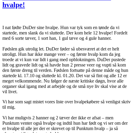
hvalpe!
I nat fødte DuDer sine hvalpe. Hun var tyk som en tønde da vi
startede, men slank da vi sluttede. Der kom hele 12 hvalpe! Fordelt
med 6 sorte tæver, 1 sort han, 1 gul tæve og 4 gule hanner.
Fødslen gik utrolig let. DuDer føder så ubesværet at det er helt
utroligt. Hun har ikke mange veer – og første hvalp kom da jeg
troede at vi kun var lidt i gang med opblokningen. DuDer pustede
lidt og gravede lidt og så havde hun 2 presse veer og vupti så kom
den første dreng til verden. Fødslen fortsatte på denne måde og hun
startede kl. 17.10 og sluttede kl. 01.20. Det var så fint og alle 12 er
meget velkommende. Nu følger de næste kritiske døgn, hvor alle
organer skal igang med at arbejde og de små nye liv skal vise at de
vil livet.
Vi har som sagt mistet vores liste over hvalpekøbere så venligst skriv
til mig.
Vi har muligvis 2 hanner og 2 tæver der ikke er afsat – men
Punktum venter også hvalpe og indtil hun har født og vi ser om der
er hvalpe til alle jer der er skrevet op til Punktum hvalp – ja så