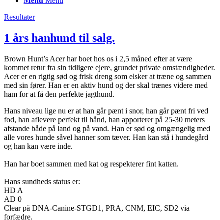
Menu
Menu
Resultater
1 års hanhund til salg.
Brown Hunt’s Acer har boet hos os i 2,5 måned efter at være
kommet retur fra sin tidligere ejere, grundet private omstændigheder.
Acer er en rigtig sød og frisk dreng som elsker at træne og sammen
med sin fører. Han er en aktiv hund og der skal trænes videre med
ham for at få den perfekte jagthund.
Hans niveau lige nu er at han går pænt i snor, han går pænt fri ved
fod, han aflevere perfekt til hånd, han apporterer på 25-30 meters
afstande både på land og på vand. Han er sød og omgængelig med
alle vores hunde såvel hanner som tæver. Han kan stå i hundegård
og han kan være inde.
Han har boet sammen med kat og respekterer fint katten.
Hans sundheds status er:
HD A
AD 0
Clear på DNA-Canine-STGD1, PRA, CNM, EIC, SD2 via
forfædre.