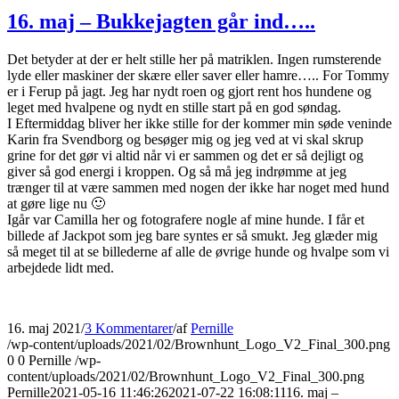
16. maj – Bukkejagten går ind…..
Det betyder at der er helt stille her på matriklen. Ingen rumsterende
lyde eller maskiner der skære eller saver eller hamre….. For Tommy
er i Ferup på jagt. Jeg har nydt roen og gjort rent hos hundene og
leget med hvalpene og nydt en stille start på en god søndag.
I Eftermiddag bliver her ikke stille for der kommer min søde veninde
Karin fra Svendborg og besøger mig og jeg ved at vi skal skrup
grine for det gør vi altid når vi er sammen og det er så dejligt og
giver så god energi i kroppen. Og så må jeg indrømme at jeg
trænger til at være sammen med nogen der ikke har noget med hund
at gøre lige nu 🙂
Igår var Camilla her og fotografere nogle af mine hunde. I får et
billede af Jackpot som jeg bare syntes er så smukt. Jeg glæder mig
så meget til at se billederne af alle de øvrige hunde og hvalpe som vi
arbejdede lidt med.
16. maj 2021
/
3 Kommentarer
/
af
Pernille
/wp-content/uploads/2021/02/Brownhunt_Logo_V2_Final_300.png
0
0
Pernille
/wp-
content/uploads/2021/02/Brownhunt_Logo_V2_Final_300.png
Pernille
2021-05-16 11:46:26
2021-07-22 16:08:11
16. maj –