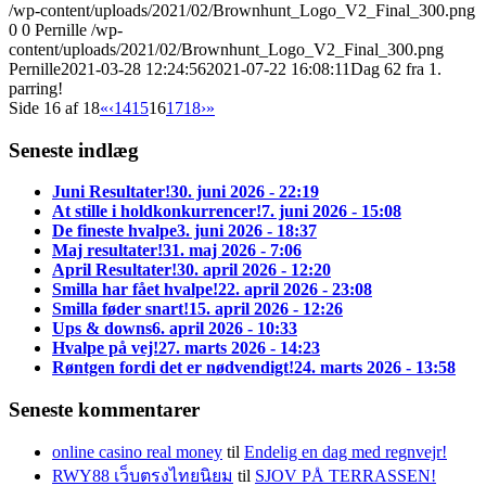
/wp-content/uploads/2021/02/Brownhunt_Logo_V2_Final_300.png
0
0
Pernille
/wp-
content/uploads/2021/02/Brownhunt_Logo_V2_Final_300.png
Pernille
2021-03-28 12:24:56
2021-07-22 16:08:11
Dag 62 fra 1.
parring!
Side 16 af 18
«
‹
14
15
16
17
18
›
»
Seneste indlæg
Juni Resultater!
30. juni 2026 - 22:19
At stille i holdkonkurrencer!
7. juni 2026 - 15:08
De fineste hvalpe
3. juni 2026 - 18:37
Maj resultater!
31. maj 2026 - 7:06
April Resultater!
30. april 2026 - 12:20
Smilla har fået hvalpe!
22. april 2026 - 23:08
Smilla føder snart!
15. april 2026 - 12:26
Ups & downs
6. april 2026 - 10:33
Hvalpe på vej!
27. marts 2026 - 14:23
Røntgen fordi det er nødvendigt!
24. marts 2026 - 13:58
Seneste kommentarer
online casino real money
til
Endelig en dag med regnvejr!
RWY88 เว็บตรงไทยนิยม
til
SJOV PÅ TERRASSEN!