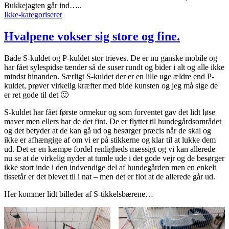
Bukkejagten går ind…..
Ikke-kategoriseret
Hvalpene vokser sig store og fine.
Både S-kuldet og P-kuldet stor trieves. De er nu ganske mobile og
har fået sylespidse tænder så de suser rundt og bider i alt og alle ikke
mindst hinanden. Særligt S-kuldet der er en lille uge ældre end P-
kuldet, prøver virkelig kræfter med bide kunsten og jeg må sige de
er ret gode til det 🙂
S-kuldet har fået første ormekur og som forventet gav det lidt løse
maver men ellers har de det fint. De er flyttet til hundegårdsområdet
og det betyder at de kan gå ud og besørger præcis når de skal og
ikke er afhængige af om vi er på stikkerne og klar til at lukke dem
ud. Det er en kæmpe fordel renligheds mæssigt og vi kan allerede
nu se at de virkelig nyder at tumle ude i det gode vejr og de besørger
ikke stort inde i den indvendige del af hundegården men en enkelt
tissetår er det blevet til i nat – men det er flot at de allerede går ud.
Her kommer lidt billeder af S-tikkelsbærene…