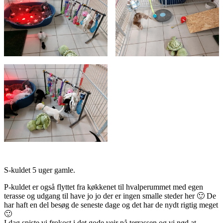
S-kuldet 5 uger gamle.
P-kuldet er også flyttet fra køkkenet til hvalperummet med egen
terasse og udgang til have jo jo der er ingen smalle steder her 🙂 De
har haft en del besøg de seneste dage og det har de nydt rigtig meget
🙂
I dag spiste vi frokost i det gode vejr på terrassen og vi nød at