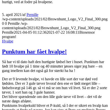
hurtigt, ved at fodre på hvalpene.
5. april 2021
/
af
Pernille
/wp-content/uploads/2021/02/Brownhunt_Logo_V2_Final_300.png
0
0
Pernille
/wp-
content/uploads/2021/02/Brownhunt_Logo_V2_Final_300.png
Pernille
2021-04-05 01:12:36
2021-07-22 16:08:11
Biosensor
program!
Hvalpe
Punktum har fået hvalpe!
Så har vi til dato haft den hurtigste fødsel her i huset. Punktum har
født 10 hvalpe på 1 time og 40 minutter jøsses siger jeg bare – en
gang imellem kan det også gå for stærkt ha ha !
Der er 9 levende hvalpe, vi havde en lille sort der var død ved
fødslen. Der er 3 gule tæver hvoraf den ene er født meget lille –
fødselsvægt på 146 gr. så vi må se om hun vil livet. Så er der 2 sorte
tæver, 1 sort han og 3 gule hanner.
Det bliver spændende om den lille gule tæve vil livet – det vil de
næste døgn afsløre.
Punktums hvalpekuld bliver et P-kuld, så I der er sikret en hvalp kan
begynde at finde på navne. Jeg kan sige at Pyro og muligvis Peggy