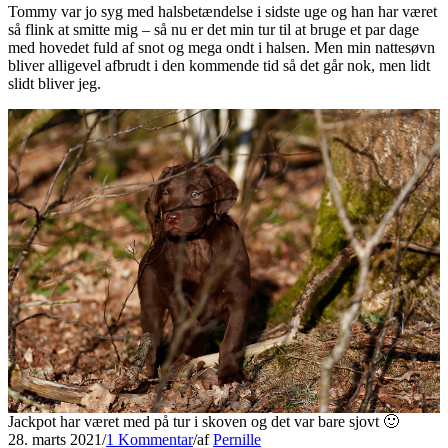
Tommy var jo syg med halsbetændelse i sidste uge og han har været
så flink at smitte mig – så nu er det min tur til at bruge et par dage
med hovedet fuld af snot og mega ondt i halsen. Men min nattesøvn
bliver alligevel afbrudt i den kommende tid så det går nok, men lidt
slidt bliver jeg.
Jackpot har været med på tur i skoven og det var bare sjovt 🙂
28. marts 2021
/
1 Kommentar
/
af
Pernille