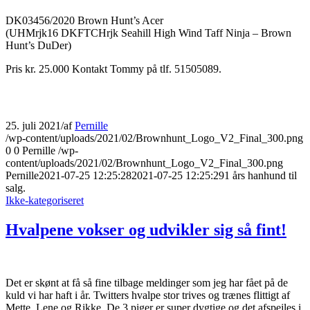
DK03456/2020 Brown Hunt’s Acer
(UHMrjk16 DKFTCHrjk Seahill High Wind Taff Ninja – Brown
Hunt’s DuDer)
Pris kr. 25.000 Kontakt Tommy på tlf. 51505089.
25. juli 2021
/
af
Pernille
/wp-content/uploads/2021/02/Brownhunt_Logo_V2_Final_300.png
0
0
Pernille
/wp-
content/uploads/2021/02/Brownhunt_Logo_V2_Final_300.png
Pernille
2021-07-25 12:25:28
2021-07-25 12:25:29
1 års hanhund til
salg.
Ikke-kategoriseret
Hvalpene vokser og udvikler sig så fint!
Det er skønt at få så fine tilbage meldinger som jeg har fået på de
kuld vi har haft i år. Twitters hvalpe stor trives og trænes flittigt af
Mette, Lene og Rikke. De 3 piger er super dygtige og det afspejles i