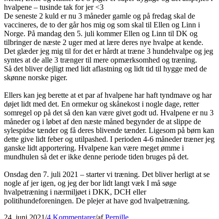
hvalpene – tusinde tak for jer <3
De seneste 2 kuld er nu 3 måneder gamle og på fredag skal de
vaccineres, de to der går hos mig og som skal til Ellen og Linn i
Norge. På mandag den 5. juli kommer Ellen og Linn til DK og
tilbringer de næste 2 uger med at lære deres nye hvalpe at kende.
Det glæder jeg mig til for det er hårdt at træne 3 hundehvalpe og jeg
syntes at de alle 3 trænger til mere opmærksomhed og træning.
Så det bliver dejligt med lidt aflastning og lidt tid til hygge med de
skønne norske piger.
Ellers kan jeg berette at et par af hvalpene har haft tyndmave og har
døjet lidt med det. En ormekur og skånekost i nogle dage, retter
somregel op på det så den kan være givet godt ud. Hvalpene er nu 3
måneder og i løbet af den næste måned begynder de at slippe de
sylespidse tænder og få deres blivende tænder. Ligesom på børn kan
dette give lidt feber og utilpashed. I perioden 4-6 måneder træner jeg
ganske lidt apportering. Hvalpene kan være meget ømme i
mundhulen så det er ikke denne periode tiden bruges på det.
Onsdag den 7. juli 2021 – starter vi træning. Det bliver herligt at se
nogle af jer igen, og jeg der bor lidt langt væk I må søge
hvalpetræning i nærmiljøet i DKK, DCH eller
politihundeforeningen. De plejer at have god hvalpetræning.
24. juni 2021
/
4 Kommentarer
/
af
Pernille