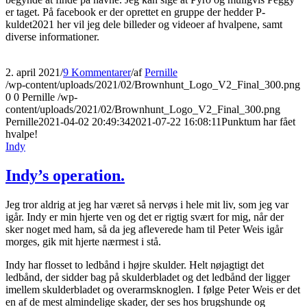
er taget. På facebook er der oprettet en gruppe der hedder P-
kuldet2021 her vil jeg dele billeder og videoer af hvalpene, samt
diverse informationer.
2. april 2021
/
9 Kommentarer
/
af
Pernille
/wp-content/uploads/2021/02/Brownhunt_Logo_V2_Final_300.png
0
0
Pernille
/wp-
content/uploads/2021/02/Brownhunt_Logo_V2_Final_300.png
Pernille
2021-04-02 20:49:34
2021-07-22 16:08:11
Punktum har fået
hvalpe!
Indy
Indy’s operation.
Jeg tror aldrig at jeg har været så nervøs i hele mit liv, som jeg var
igår. Indy er min hjerte ven og det er rigtig svært for mig, når der
sker noget med ham, så da jeg afleverede ham til Peter Weis igår
morges, gik mit hjerte nærmest i stå.
Indy har flosset to ledbånd i højre skulder. Helt nøjagtigt det
ledbånd, der sidder bag på skulderbladet og det ledbånd der ligger
imellem skulderbladet og overarmsknoglen. I følge Peter Weis er det
en af de mest almindelige skader, der ses hos brugshunde og