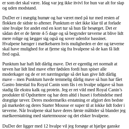
er som det skal være. Idag var jeg ikke itvivl for hun var alt for slap
og uden modstand.
DuDer er i mægtig humør og har været med på tur med resten af
flokken de sidste to aftener. Punktum er slet ikke klar til at forlade
sine hvalpe for andet end en kort tur så hun får besørget. Det er
sådan det er de første 4-5 dage og så begynder tæverne at blive lidt
mere rolige og lægger sig også og sover udenfor bassinet.
Hvalpene hænger i mælkebaren hvis muligheden er der og tæverne
skal have mulighed for at fjerne sig fra hvalpene så de kan få lidt
fred også.
Punktum har haft lidt dårlig mave. Det er egentlig ret normalt at
tæven har lidt lind mave efter fødslen fordi hun spiser alle
moderkager og de er ret nærringsrige så det kan give lidt dårlig
mave – men Punktum havde temmelig dårlig mave så hun har fået
Gastro Intestial fra Royal Canin som fås i en hvalpe udgave så hun
stadig får ekstra kalk og protein. Jeg er ret vild med Royal Canin’s
produkter til Opdrættere og har dem altid i huset i forbindelse med
drægtige tæver. Deres modermælks erstatning er afgjort den bedste
på markedet og deres Starter Mousse er super til at lokke lidt foder i
tæverne. Når hvalpene skal have deres første måltider så blander jeg
mælkeerstatning med startermousse og det elsker hvalpene.
DuDer der ligger med 12 hvalpe vil jeg forsøge at hjælpe ganske