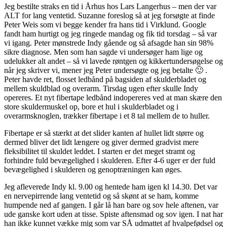
Jeg bestilte straks en tid i Århus hos Lars Langerhus – men der var
ALT for lang ventetid. Suzanne foreslog så at jeg forsøgte at finde
Peter Weis som vi begge kender fra hans tid i Virklund. Google
fandt ham hurtigt og jeg ringede mandag og fik tid torsdag – så var
vi igang. Peter mønstrede Indy gående og så afsagde han sin 98%
sikre diagnose. Men som han sagde vi undersøger ham lige og
udelukker alt andet – så vi lavede røntgen og kikkertundersøgelse og
når jeg skriver vi, mener jeg Peter undersøgte og jeg betalte 🙂 .
Peter havde ret, flosset ledbånd på bagsiden af skulderbladet og
mellem skuldblad og overarm. Tirsdag ugen efter skulle Indy
opereres. Et nyt fibertape ledbånd indopereres ved at man skære den
store skuldermuskel op, bore et hul i skulderbladet og i
overarmsknoglen, trækker fibertape i et 8 tal mellem de to huller.
Fibertape er så stærkt at det slider kanten af hullet lidt større og
dermed bliver det lidt længere og giver dermed gradvist mere
fleksibilitet til skuldet leddet. I starten er det meget stramt og
forhindre fuld bevægelighed i skulderen. Efter 4-6 uger er der fuld
bevægelighed i skulderen og genoptræningen kan øges.
Jeg afleverede Indy kl. 9.00 og hentede ham igen kl 14.30. Det var
en nervepirrende lang ventetid og så skønt at se ham, komme
humpende ned af gangen. I går lå han bare og sov hele aftenen, var
ude ganske kort uden at tisse. Spiste aftensmad og sov igen. I nat har
han ikke kunnet vække mig som var SÅ udmattet af hvalpefødsel og