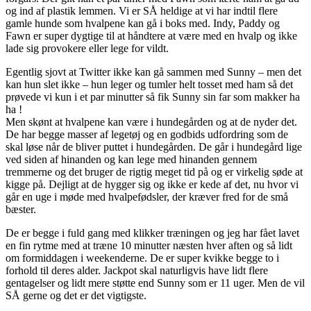
og ind af plastik lemmen. Vi er SÅ heldige at vi har indtil flere
gamle hunde som hvalpene kan gå i boks med. Indy, Paddy og
Fawn er super dygtige til at håndtere at være med en hvalp og ikke
lade sig provokere eller lege for vildt.
Egentlig sjovt at Twitter ikke kan gå sammen med Sunny – men det
kan hun slet ikke – hun leger og tumler helt tosset med ham så det
prøvede vi kun i et par minutter så fik Sunny sin far som makker ha
ha !
Men skønt at hvalpene kan være i hundegården og at de nyder det.
De har begge masser af legetøj og en godbids udfordring som de
skal løse når de bliver puttet i hundegården. De går i hundegård lige
ved siden af hinanden og kan lege med hinanden gennem
tremmerne og det bruger de rigtig meget tid på og er virkelig søde at
kigge på. Dejligt at de hygger sig og ikke er kede af det, nu hvor vi
går en uge i møde med hvalpefødsler, der kræver fred for de små
bæster.
De er begge i fuld gang med klikker træningen og jeg har fået lavet
en fin rytme med at træne 10 minutter næsten hver aften og så lidt
om formiddagen i weekenderne. De er super kvikke begge to i
forhold til deres alder. Jackpot skal naturligvis have lidt flere
gentagelser og lidt mere støtte end Sunny som er 11 uger. Men de vil
SÅ gerne og det er det vigtigste.