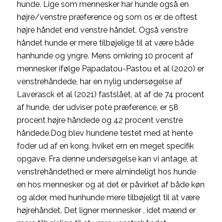
hunde. Lige som mennesker har hunde også en
højre/venstre præference og som os er de oftest
højre håndet end venstre håndet. Også venstre
håndet hunde er mere tilbøjelige til at være både
hanhunde og yngre. Mens omkring 10 procent af
mennesker ifølge Papadatou-Pastou et al (2020) er
venstrehåndede, har en nylig undersøgelse af
Laverasck et al (2021) fastslået, at af de 74 procent
af hunde, der udviser pote præference, er 58
procent højre håndede og 42 procent venstre
håndede.Dog blev hundene testet med at hente
foder ud af en kong, hviket ern en meget specifik
opgave. Fra denne undersøgelse kan vi antage, at
venstrehåndethed er mere almindeligt hos hunde
en hos mennesker og at det er påvirket af både køn
og alder, med hunhunde mere tilbøjeligt til at være
højrehåndet. Det ligner mennesker , idet mænd er