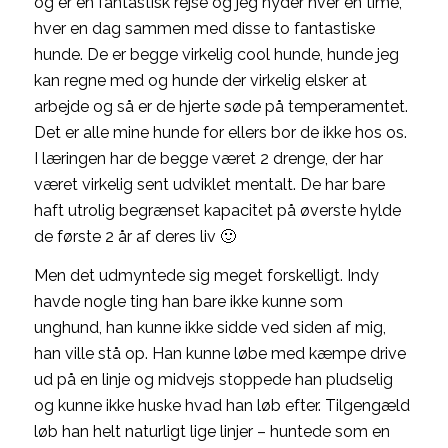
og er en fantastisk rejse og jeg nyder hver en time,
hver en dag sammen med disse to fantastiske
hunde. De er begge virkelig cool hunde, hunde jeg
kan regne med og hunde der virkelig elsker at
arbejde og så er de hjerte søde på temperamentet.
Det er alle mine hunde for ellers bor de ikke hos os.
I læringen har de begge været 2 drenge, der har
været virkelig sent udviklet mentalt. De har bare
haft utrolig begrænset kapacitet på øverste hylde
de første 2 år af deres liv 🙂
Men det udmyntede sig meget forskelligt. Indy
havde nogle ting han bare ikke kunne som
unghund, han kunne ikke sidde ved siden af mig,
han ville stå op. Han kunne løbe med kæmpe drive
ud på en linje og midvejs stoppede han pludselig
og kunne ikke huske hvad han løb efter. Tilgengæld
løb han helt naturligt lige linjer – huntede som en