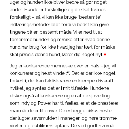
uger og hunden ikke bliver bedre så gør noget
andet. Hunde er forskellige og de skal trænes
forskelligt – så vi kan ikke bruge “bestemte”
indlæringsmetoder, blot fordi vi bedst kan gøre
tingene på en bestemt måde. Vi er nød til at
fornemme hunden og mærke efter hvad denne
hund har brug for, ikke hvad jeg har lært for måske
skal præcis denne hund, lærer dig noget nyt
♥
Jeg er konkurrence menneske over en hals – jeg vil
konkurrerer og helst vinde 🙂 Det er der ikke noget
forkert i, det kan faktisk være en kæmpe drivkraft,
hvilket jeg syntes det er i mit tilfælde. Hundene
elsker også at konkurrere og en af de sjove ting
som Indy og Power har til fælles, er at de præsterer
max når de er til prøve. De er begge cirkus heste,
der lugter savsmulden i manegen og høre tromme
virvlen og publikums aplaus. De ved godt hvornår