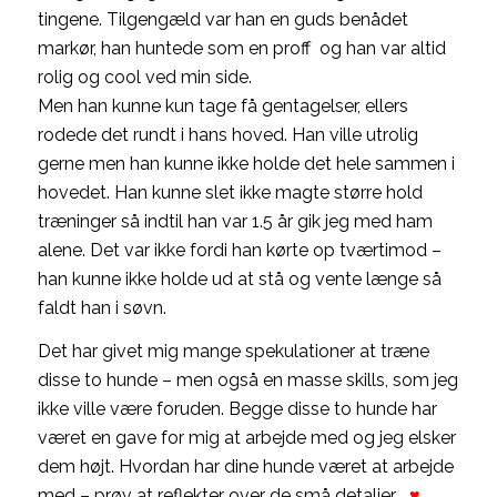
tingene. Tilgengæld var han en guds benådet
markør, han huntede som en proff og han var altid
rolig og cool ved min side.
Men han kunne kun tage få gentagelser, ellers
rodede det rundt i hans hoved. Han ville utrolig
gerne men han kunne ikke holde det hele sammen i
hovedet. Han kunne slet ikke magte større hold
træninger så indtil han var 1.5 år gik jeg med ham
alene. Det var ikke fordi han kørte op tværtimod –
han kunne ikke holde ud at stå og vente længe så
faldt han i søvn.
Det har givet mig mange spekulationer at træne
disse to hunde – men også en masse skills, som jeg
ikke ville være foruden. Begge disse to hunde har
været en gave for mig at arbejde med og jeg elsker
dem højt. Hvordan har dine hunde været at arbejde
med – prøv at reflekter over de små detaljer….
♥