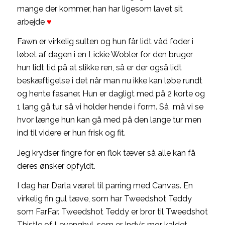
mange der kommer, han har ligesom lavet sit
arbejde
♥
Fawn er virkelig sulten og hun får lidt våd foder i
løbet af dagen i en Lickie Wobler for den bruger
hun lidt tid på at slikke ren, så er der også lidt
beskæftigelse i det når man nu ikke kan løbe rundt
og hente fasaner. Hun er dagligt med på 2 korte og
1 lang gå tur, så vi holder hende i form. Så må vi se
hvor længe hun kan gå med på den lange tur men
ind til videre er hun frisk og fit.
Jeg krydser fingre for en flok tæver så alle kan få
deres ønsker opfyldt.
I dag har Darla været til parring med Canvas. En
virkelig fin gul tæve, som har Tweedshot Teddy
som FarFar. Tweedshot Teddy er bror til Tweedshot
Thistle of Levenghyl, som er Indy’s mor kaldet