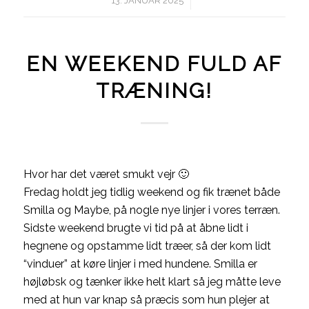
/
13. JANUAR 2025
EN WEEKEND FULD AF
TRÆNING!
Hvor har det været smukt vejr 🙂
Fredag holdt jeg tidlig weekend og fik trænet både
Smilla og Maybe, på nogle nye linjer i vores terræn.
Sidste weekend brugte vi tid på at åbne lidt i
hegnene og opstamme lidt træer, så der kom lidt
“vinduer” at køre linjer i med hundene. Smilla er
højløbsk og tænker ikke helt klart så jeg måtte leve
med at hun var knap så præcis som hun plejer at