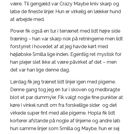
være. Til gengæld var Crazy Maybe kniv skarp og
løbe de fineste linjer. Hun er virkelig en lækker hund
at arbejde med.
Power fik også en tur i terrænet med lidt højre side
træning – han var skarp nok på retningerne men lidt
forstyrret i hovedet af at jeg havde kørt med
højløbske Smilla lige inden. Egentlig ret mystisk for
han plejer slet ikke at være påvirket af det – men
det var han lige denne dag.
Lørdag fik jeg trænet lidt linjer igen med pigerne.
Denne gang tog jeg en tur i skoven og medbragte
blot et par dummy’er. Fik valgt nogle fine punkter at
køre i vinkel rundt om fra forskellige sider og det
virkede super fint med alle pigerne. Hopla fik lidt
korterer afstande på nogle af linjerne og andre løb
hun samme linjer som Smilla og Maybe, hun er sej