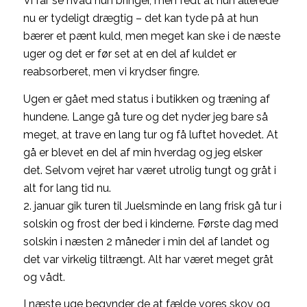
Vi får se hvad hun bringer, men fedt at hun allerede
nu er tydeligt drægtig – det kan tyde på at hun
bærer et pænt kuld, men meget kan ske i de næste
uger og det er før set at en del af kuldet er
reabsorberet, men vi krydser fingre.
Ugen er gået med status i butikken og træning af
hundene. Lange gå ture og det nyder jeg bare så
meget, at trave en lang tur og få luftet hovedet. At
gå er blevet en del af min hverdag og jeg elsker
det. Selvom vejret har været utrolig tungt og gråt i
alt for lang tid nu.
2. januar gik turen til Juelsminde en lang frisk gå tur i
solskin og frost der bed i kinderne. Første dag med
solskin i næsten 2 måneder i min del af landet og
det var virkelig tiltrængt. Alt har været meget gråt
og vådt.
I næste uge begynder de at fælde vores skov og