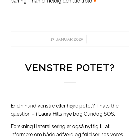
parring – han er heldig den lille trold
♥
/
13. JANUAR 2025
VENSTRE POTET?
Er din hund venstre eller højre potet? Thats the
question – i Laura Hills nye bog Gundog SOS.
Forskning i lateralisering er også nyttig til at
informere om både adfærd og følelser hos vores