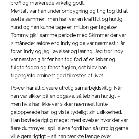
proff og markerede virkelig godt.
Mentalt var han under ombygning og ting tog tid at
sætte sammen, men han var en kraftful og hurtig
hund og han kunne tage en million gentagelser.
Tommy gik i samme periode med Skimmer der var
2 måneder ældre end Indy og de var nærmest 1 år
foran Indy og jeg i øvelser og læring. Jeg tror Indy
var næsten 3 år før han tog fod af en løber og
fulgte foden og fandt fuglen, det blev han
tilgengæld eminent god til resten af livet.
Power har altid være utrolig samarbejdsvillig. Når
han var sikker på en opgave, så løb han hurtigt –
men hvis han ikke var sikker nærmest lunte
galopperede han og viste tydeligt sin usikkerhed.
Han bøvlede rigtig meget med øvelser, hvor der var
flere dummy’er i spil, alene fordi han så utrolig gerne
ville gøre rigtigt – så han tænkte længe over