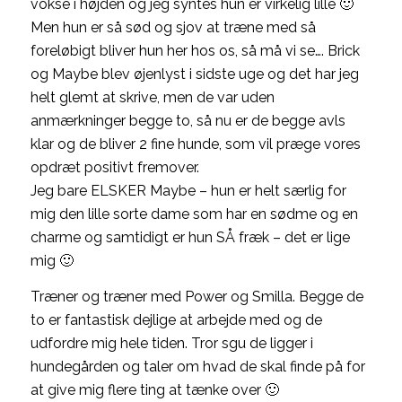
vokse i højden og jeg syntes hun er virkelig lille 🙂
Men hun er så sød og sjov at træne med så
foreløbigt bliver hun her hos os, så må vi se…. Brick
og Maybe blev øjenlyst i sidste uge og det har jeg
helt glemt at skrive, men de var uden
anmærkninger begge to, så nu er de begge avls
klar og de bliver 2 fine hunde, som vil præge vores
opdræt positivt fremover.
Jeg bare ELSKER Maybe – hun er helt særlig for
mig den lille sorte dame som har en sødme og en
charme og samtidigt er hun SÅ fræk – det er lige
mig 🙂
Træner og træner med Power og Smilla. Begge de
to er fantastisk dejlige at arbejde med og de
udfordre mig hele tiden. Tror sgu de ligger i
hundegården og taler om hvad de skal finde på for
at give mig flere ting at tænke over 🙂