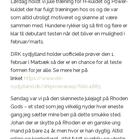
Lørdag holdt vi jule træning for H-kuldet og Power-
kuldet der har fulgt træningen hos os og de var
som altid utroligt motiveret og skønne at være
sammen med. Hundene rykker sig så fint og flere er
klar til debutant testen når det bliver en mulighed i
februar/marts.
DRK sydjylland holder uofficielle prøver den 1.
februar i Marbæk så der er en chance for at teste
formen for jer alle. Se mere her på
linket
https://www.drk-
sydjylland.dk/drkproever.asp?bid=4885
Søndag var vi på den skønneste julejagt på Rhoden
Gods – et sted som jeg virkelig nyder hver eneste
gang jeg sætter mine ben på dette smukke sted.
Johan der er skytte på Rhoden er en ganske ung
mand på bare 24 år, men hvor er han dygtig. Altid
rolige og kontrolleret, altid fuldt overbliv og utrolig