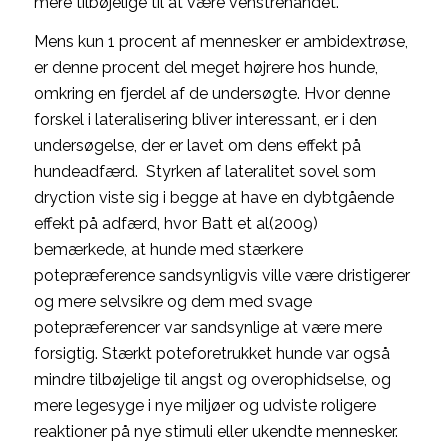
mere tilbøjelige til at være venstrehåndet.
Mens kun 1 procent af mennesker er ambidextrøse,
er denne procent del meget højrere hos hunde,
omkring en fjerdel af de undersøgte. Hvor denne
forskel i lateralisering bliver interessant, er i den
undersøgelse, der er lavet om dens effekt på
hundeadfærd. Styrken af lateralitet sovel som
dryction viste sig i begge at have en dybtgående
effekt på adfærd, hvor Batt et al(2009)
bemærkede, at hunde med stærkere
potepræference sandsynligvis ville være dristigerer
og mere selvsikre og dem med svage
potepræferencer var sandsynlige at være mere
forsigtig. Stærkt poteforetrukket hunde var også
mindre tilbøjelige til angst og overophidselse, og
mere legesyge i nye miljøer og udviste roligere
reaktioner på nye stimuli eller ukendte mennesker.